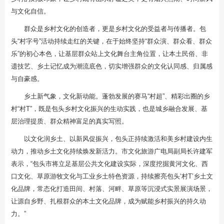
与文化自信。
群众是乡村文化的创造者，更是乡村文化的受益者与传播者。包
头“村字号”活动持续走红的关键，在于始终坚持“群众演、群众看、群众
乐”的初心本色，让基层群众站上文化舞台主角位置，让本土民俗、非
遗技艺、乡土记忆成为潮流底色，切实增强群众的文化认同感、归属感
与自豪感。
乡土新气象，文化新动能。蓬勃发展的赛马“村超”、精彩出圈的乡
村“村T”，既是包头乡村文化振兴的生动实践，也是城乡融合发展、基
层治理提质、群众精神富足的真实写照。
以文化润乡土、以新风促振兴，包头正持续激活和美乡村建设内生
动力，推动乡土文化持续焕发新活力。市文化旅游广电局副局长许建军
表示，“包头市将立足基层公共文化建设实际，深度挖掘黄河文化、西
口文化、草原游牧文化与工业乡土特色资源，持续擦亮包头‘村T’乡土文
化品牌，常态化打造田间、村落、河畔、草原等沉浸式实景展演场景，
让源自乡野、扎根群众的本土文化品牌，成为赋能乡村振兴的持久动
力。”