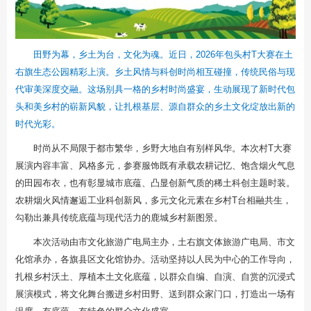
田野为幕，乡土为台，文化为魂。近日，2026年包头村T大赛在土
右旗生态公园精彩上演。乡土风情与科创时尚相互碰撞，传统民俗与现
代审美深度交融。这场别具一格的乡村时尚盛宴，生动展现了新时代包
头和美乡村的崭新风貌，让扎根基层、源自群众的乡土文化绽放出新的
时代光彩。
时尚从不局限于都市繁华，乡野大地自有别样风华。本次村T大赛
展演内容丰富、风格多元，参赛服饰既有承载农耕记忆、饱含烟火气息
的田园布衣，也有彰显城市底蕴、凸显创新气质的稀土科创主题时装。
农耕烟火风情邂逅工业科创新风，多元文化元素在乡村T台相融共生，
勾勒出兼具传统底蕴与现代活力的鹿城乡村新图景。
本次活动由市文化旅游广电局主办，土右旗文体旅游广电局、市文
化馆承办，各旗县区文化馆协办。活动坚持以人民为中心的工作导向，
扎根乡村沃土、厚植本土文化底蕴，以群众自编、自演、自赏的沉浸式
展演模式，将文化舞台搬进乡村田野、送到群众家门口，打造出一场有