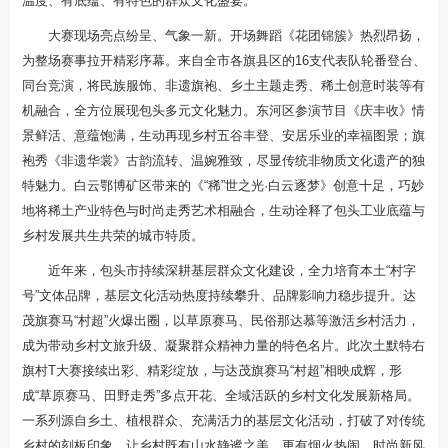
温度、有底蕴、有特色的群众文化盛宴。
大赛现场亮点纷呈、气象一新。开场舞蹈《花团锦簇》热烈昂扬，
为整场赛事拉开精彩序幕。来自全市各旗县区的16支代表队轮番登台、
同台竞演，将民族服饰、非遗旗袍、乡土主题走秀、稀土创意时装等有
机融合，全方位展现包头多元文化魅力。东河区参演节目《庆丰收》情
景鲜活、意蕴饱满，生动再现乡村五谷丰登、安居乐业的幸福图景；旗
袍秀《非遗华裳》古韵流转、温婉雅致，尽显传统非物质文化遗产的独
特魅力。白云鄂博矿区带来的《“稀”世之光·白云逐梦》创意十足，巧妙
地将稀土产业特色与时尚走秀艺术相融合，生动诠释了包头工业底蕴与
乡村发展共生共荣的城市特质。
近年来，包头市持续深耕基层群众文化建设，全力培育本土“村字
号”文体品牌，基层文化活动热度持续攀升、品牌影响力稳步提升。达
茂旗赛马“村超”火爆出圈，以草原赛马、民俗那达慕等激活乡村活力，
成为带动乡村文旅升级、凝聚群众精神力量的特色名片。此次土默特右
旗村T大赛接续出彩、精彩绽放，与达茂旗赛马“村超”相映成辉，形
成“草原赛马、田野走秀”多点开花、全域活跃的乡村文化发展新格局。
一系列源自乡土、植根群众、充满活力的基层文化活动，打破了对传统
乡村的刻板印象，让乡村既有山水静谧之美，更有烟火热闹、时尚新风