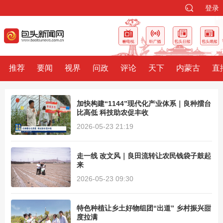
登录
推荐
要闻
视界
问政
评论
天下
内蒙古
直
加快构建“1144”现代化产业体系｜良种擂台
比高低 科技助农促丰收
2026-05-23 21:19
走一线 改文风｜良田流转让农民钱袋子鼓起
来
2026-05-23 09:30
特色种植让乡土好物组团“出道” 乡村振兴甜
度拉满