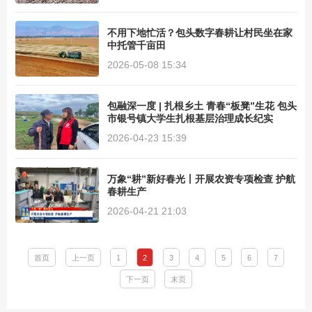
不用下地忙活？包头数字春耕让村民坐在家
中托管千亩田
2026-05-08 15:34
包融深一度 | 扎根乡土 青春“板凳”生花 包头
市银号镇大学生扎根基层治理成长纪实
2026-04-23 15:39
万象“耕”新好春光丨开展农资专项检查 护航
春耕生产
2026-04-21 21:03
首页
上一页
1
2
3
4
5
6
7
下一页
末页