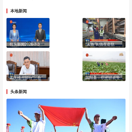
本地新闻
包头新闻2026-7-3
“天路”长情生命轨
孟庆维与部分“三在”企业“一对一”见面
固阳县：织密联农带农“利益网” 铺就产业链上“共富路”
头条新闻