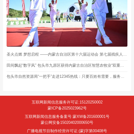
圣火点燃 梦想启程 ——内蒙古自治区第十六届运动会 第七届残疾人运动会暨特奥会火种采集暨火炬传递启动仪式侧记
田间飘起“数字风” 包头市九原区获得内蒙古自治区智慧农牧业“双重荣誉”
包头市自然资源局“一把手”走进12345热线：只要百姓有需要，服务永远不打烊
互联网新闻信息服务许可证:15120250002
蒙ICP备2025023962号
互联网新闻信息服务备案号:蒙XW备201600001号
蒙公网安备15020402000650号
广播电视节目制作经营许可证:(蒙)字第00408号