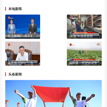
本地新闻
包头新闻2026-7-3
“天路”长情生命轨
孟庆维与部分“三在”企业“一对一”见面
固阳县：织密联农带农“利益网” 铺就产业链上“共富路”
头条新闻