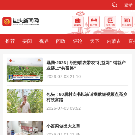
登录
推荐
要闻
视界
问政
评论
天下
内蒙古
直
骉腾·2026 | 织密联农带农“利益网” 铺就产
业链上“共富路”
2026-07-03 21:10
包头：80后村支书以诙谐幽默短视频点亮乡
村致富路
2026-07-03 09:52
小酱菜做出大文章
2026-07-01 11:45