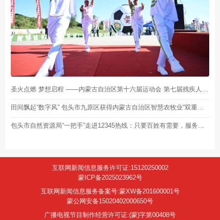
圣火点燃 梦想启程 ——内蒙古自治区第十六届运动会 第七届残疾人运动会暨特奥会火种采集暨火炬传递启动仪式侧记
田间飘起“数字风” 包头市九原区获得内蒙古自治区智慧农牧业“双重荣誉”
包头市自然资源局“一把手”走进12345热线：只要百姓有需要，服务永远不打烊
互联网新闻信息服务许可证:15120250002
蒙ICP备2025023962号
互联网新闻信息服务备案号:蒙XW备201600001号
蒙公网安备15020402000650号
广播电视节目制作经营许可证:(蒙)字第00408号