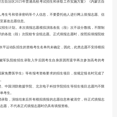
古自治区2025年普通高校考试招生和录取工作实施方案》《内蒙古自
人考生号和登录密码等个人信息，不要委托他人进行网上填报志愿、信
至篡改志愿信息。
真实招生计划。本次填报志愿模拟演练各批（段）次不设分数线，不限制
求的各批（段）次院校专业组志愿。正式填报志愿时，按照拟填报院校
水平运动队招生的资格考生名单尚未确定，因此，此类志愿不安排模拟
被军队院校招生录取入学后因考生自身原因而退学再次参加高考的考
国家免费医学生）等有报考资格要求的招生项目，按规定报名时完成了
。
类、中国消防救援学院、北京电子科技学院招生等招生项目志愿均不限
单考生。
档录取，演练结束后所有模拟填报的志愿信息将被清空，待正式填报志
志愿，不代表正式填报志愿时仍具有填报资格。