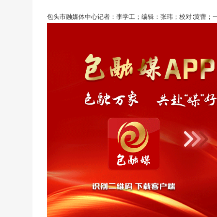
包头市融媒体中心记者：李学工；编辑：张玮；校对∶黄蕾；