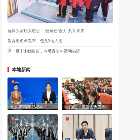
这样的家访真暖心！“校家社”合力 共育未来
教育部名单发布，包头3地入围
深一度 | 体教融合，点燃青少年运动热情
本地新闻
包头新闻2026-2-4
自治区十四届人大五次会议开幕