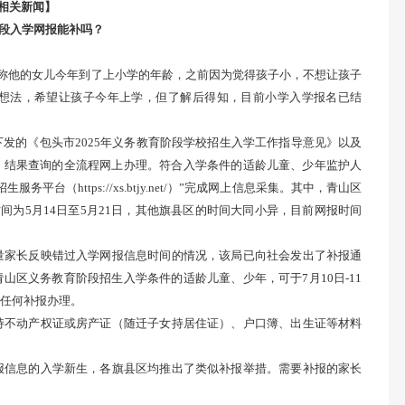
相关新闻】
段入学网报能补吗？
，称他的女儿今年到了上小学的年龄，之前因为觉得孩子小，不想让孩子
想法，希望让孩子今年上学，但了解后得知，目前小学入学报名已结
发的《包头市2025年义务教育阶段学校招生入学工作指导意见》以及
、结果查询的全流程网上办理。符合入学条件的适龄儿童、少年监护人
（https://xs.btjy.net/）”完成网上信息采集。其中，青山区
时间为5月14日至5月21日，其他旗县区的时间大同小异，目前网报时间
量家长反映错过入学网报信息时间的情况，该局已向社会发出了补报通
区义务教育阶段招生入学条件的适龄儿童、少年，可于7月10日-11
任何补报办理。
持不动产权证或房产证（随迁子女持居住证）、户口簿、出生证等材料
报信息的入学新生，各旗县区均推出了类似补报举措。需要补报的家长