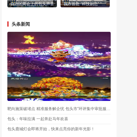
自治区两会上的包头声音
我市首批 “科技副总” “产业教授”进行成果展示
头条新闻
靶向施策破堵点 精准服务解企忧 包头市“环评集中审批服务月”启动
包头：年味拉满 一起奔赴马年欢喜
包头鹿城灯会即将开始，快来点亮你的新年光影！