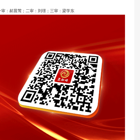
一审：郝晨莺；二审：刘璟；三审：梁学东