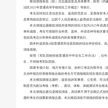
模拟填报各批（段）次志愿设置及具体要求，按照《内蒙
治区2025年普通高等学校招生工作规定》等执行。
考生应特别注意信息安全、提高防范意识，妥善保管本
息查询或信息登记，以防个人信息被他人盗用或非法操控，甚
本次填报志愿模拟演练所使用的招生计划为2025年的
单科成绩，考生可填报符合科类、选科、外语语种等相关要
包括高考总分和单科成绩在内的各项要求执行。
因本科提前批A段普通类所涉及院校的综合评价招生、高
演练填报。
按照《军队院校招收普通高中毕业生工作办法》，往年
生，不得报考军队院校。
国家专项计划、地方专项计划、农村订单定向医学生（
主动申报且经资格审核合格的考生方可填报相应招生项目志愿
本次模拟填报志愿时，提前批的军事类、公安类、司法
制是否为政治考核（考察）、面试、体检、体能测试等合格名
本次填报志愿仅是模拟演练，其结果不用于后期正式投
愿时考生仍须重新填报志愿。本次模拟演练可填报的院校专业