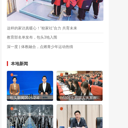
这样的家访真暖心！“校家社”合力 共育未来
教育部名单发布，包头3地入围
深一度 | 体教融合，点燃青少年运动热情
本地新闻
包头新闻2026-2-4
自治区十四届人大五次会议开幕