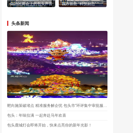
自治区两会上的包头声音
我市首批 “科技副总” “产业教授”进行成果展示
头条新闻
靶向施策破堵点 精准服务解企忧 包头市“环评集中审批服务月”启动
包头：年味拉满 一起奔赴马年欢喜
包头鹿城灯会即将开始，快来点亮你的新年光影！