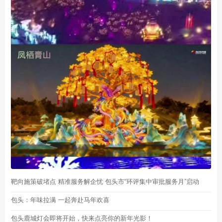
靶向施策破堵点 精准服务解企忧 包头市“环评集中审批服务月”启动
包头：年味拉满 一起奔赴马年欢喜
包头鹿城灯会即将开始，快来点亮你的新年光影！