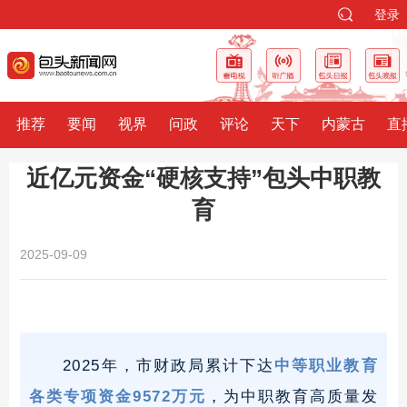
登录
推荐
要闻
视界
问政
评论
天下
内蒙古
直
近亿元资金“硬核支持”包头中职教
育
2025-09-09
2025年，市财政局累计下达
中等职业教育
各类专项资金9572万元
，为中职教育高质量发