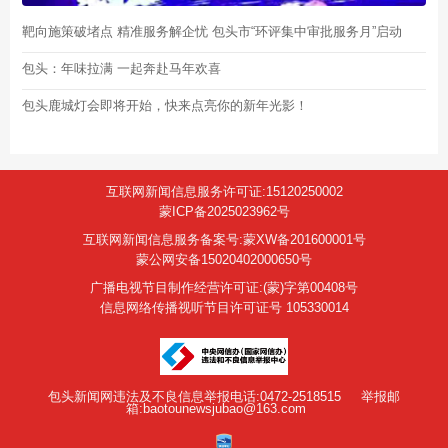
靶向施策破堵点 精准服务解企忧 包头市“环评集中审批服务月”启动
包头：年味拉满 一起奔赴马年欢喜
包头鹿城灯会即将开始，快来点亮你的新年光影！
互联网新闻信息服务许可证:15120250002
蒙ICP备2025023962号
互联网新闻信息服务备案号:蒙XW备201600001号
蒙公网安备15020402000650号
广播电视节目制作经营许可证:(蒙)字第00408号
信息网络传播视听节目许可证号 105330014
包头新闻网违法及不良信息举报电话:0472-2518515
举报邮
箱:baotounewsjubao@163.com