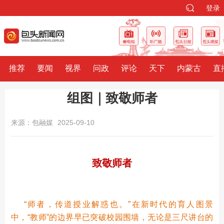
登录
推荐
要闻
视界
问政
评论
天下
内蒙古
直
组图｜致敬师者
来源：包融媒
2025-09-10
致敬师者
“师者，传道授业解惑也。”在新时代的育人图景
中，“教师”的边界早已突破校园围墙，无论是三尺讲台的