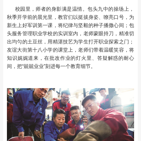
校园里，师者的身影满是温情。包头九中的操场上，
秋季开学前的晨光里，教官们以挺拔身姿、嘹亮口号，为
新生上好军训第一课，将纪律与坚毅的种子播撒心间；包
头服务管理职业学校的实训室内，老师蒙眼持刀，精准切
出均匀的土豆丝，用精湛技艺为学生打开职业探索之门；
友谊大街第十八小学的课堂上，老师们带着温暖笑容，将
知识娓娓道来，在批改作业的灯火里、答疑解惑的耐心
间，把“兢兢业业”刻进每一个教育细节。