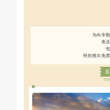
为向辛
表
特别推出免
五
TEA