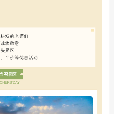
勤耕耘的老师们
达诚挚敬意
包头景区
票、半价等优惠活动
当召景区
CHERS'DAY