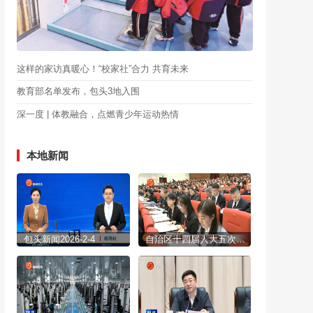
这样的家访真暖心！“校家社”合力 共育未来
教育部名单发布，包头3地入围
深一度 | 体教融合，点燃青少年运动热情
本地新闻
包头新闻2026-2-4
自治区十四届人大五次会议开幕