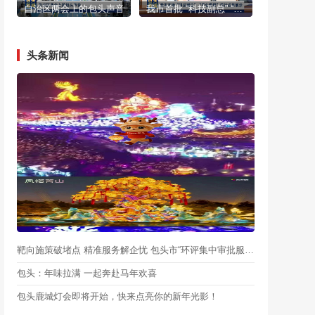
自治区两会上的包头声音
我市首批 “科技副总” “产业教授”进行成果展示
头条新闻
靶向施策破堵点 精准服务解企忧 包头市“环评集中审批服务月”启动
包头：年味拉满 一起奔赴马年欢喜
包头鹿城灯会即将开始，快来点亮你的新年光影！