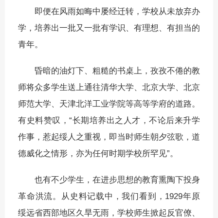
即便在风雨如晦中屡经迁转，学校从未放弃办
学，培养出一批又一批有学识、有理想、有担当的
青年。
昏暗的油灯下、粗糙的书桌上，孜孜不倦的教
师将众多学生送上通往清华大学、北京大学、北京
师范大学、天津北洋工业学院等高等学府的道路。
有史料赞叹，“长期培养出之人才，不论后来升学
作事，惹起绥人之重视，即当时师生朝夕弦歌，道
德威化之情形，亦为任何时期学校所罕见”。
也有不少学生，在进步思想的教育熏陶下投身
革命洪流。从史料记载中，我们看到，1929年原
绥远省西部地区久旱无雨，学校师生掀起反官僚、