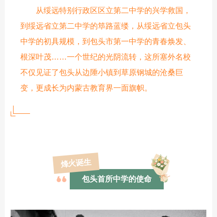
从绥远特别行政区区立第二中学的兴学救国，
到绥远省立第二中学的筚路蓝缕，从绥远省立包头
中学的初具规模，到包头市第一中学的青春焕发、
根深叶茂……一个世纪的光阴流转，这所塞外名校
不仅见证了包头从边陲小镇到草原钢城的沧桑巨
变，更成长为内蒙古教育界一面旗帜。
烽火诞生
包头首所中学的使命