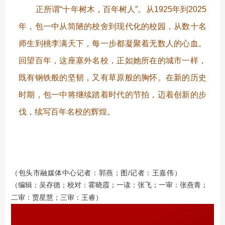
正所谓“十年树木，百年树人”。从1925年到2025
年，包一中从简陋的校舍到现代化的校园，从数十名
师生到桃李满天下，每一步都凝聚着无数人的心血。
回望百年，这座塞外名校，正如她所在的城市一样，
既有钢铁般的坚韧，又有草原般的胸怀。在新的历史
时期，包一中将继续踏着时代的节拍，迈着创新的步
伐，续写百年名校的辉煌。
（包头市融媒体中心记者：郭燕；图/记者：王嘉伟）
（编辑：吴存德；校对：霍晓霞；一读：张飞；一审：张燕青；
二审：贾星慧；三审：王睿）