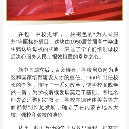
在包一中校史馆，一块褪色的“为人民服
务”牌匾格外醒目。这块由1950届首届高中毕业
生赠送给母校的牌匾，表达了学子们惜别母校
后决心服务人民，报效祖国的拳拳之心。
新中国成立后，百废待兴。学校肩负起为地
区和国家培育建设人才的重任。1950年出任校
长的李蓬，推行了一系列改革，使学校面貌焕
然一新，为学校后续发展奠定了基础。各地名
师先贤汇聚躬耕教坛，学校在德智体美劳等方
面都得到长足发展，确立了在内蒙古地区大
校、强校和名校的地位。
从此，数以万计的学子从这里启程，把奋进