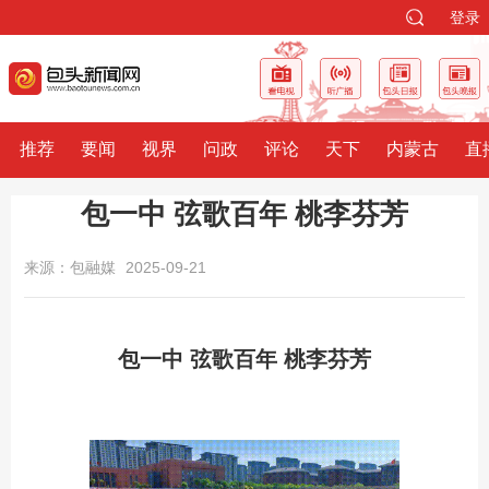
登录
推荐
要闻
视界
问政
评论
天下
内蒙古
直
包一中 弦歌百年 桃李芬芳
来源：包融媒
2025-09-21
包一中 弦歌百年 桃李芬芳