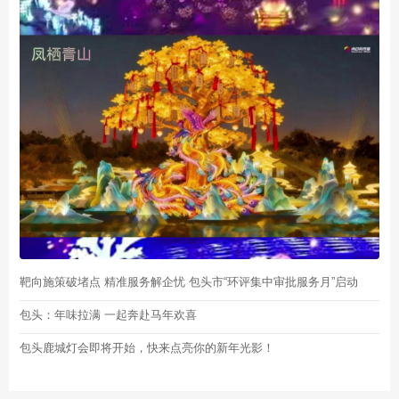
靶向施策破堵点 精准服务解企忧 包头市“环评集中审批服务月”启动
包头：年味拉满 一起奔赴马年欢喜
包头鹿城灯会即将开始，快来点亮你的新年光影！