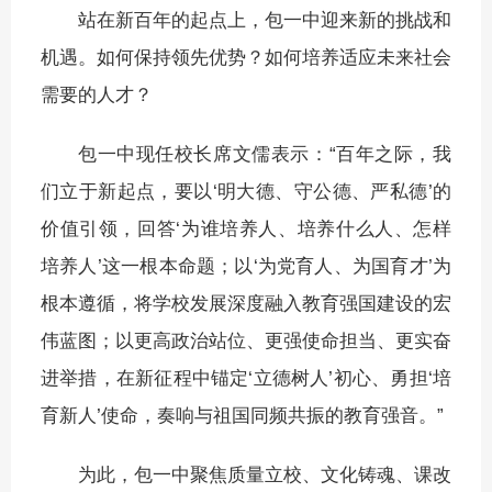
站在新百年的起点上，包一中迎来新的挑战和
机遇。如何保持领先优势？如何培养适应未来社会
需要的人才？
包一中现任校长席文儒表示：“百年之际，我
们立于新起点，要以‘明大德、守公德、严私德’的
价值引领，回答‘为谁培养人、培养什么人、怎样
培养人’这一根本命题；以‘为党育人、为国育才’为
根本遵循，将学校发展深度融入教育强国建设的宏
伟蓝图；以更高政治站位、更强使命担当、更实奋
进举措，在新征程中锚定‘立德树人’初心、勇担‘培
育新人’使命，奏响与祖国同频共振的教育强音。”
为此，包一中聚焦质量立校、文化铸魂、课改