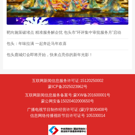
靶向施策破堵点 精准服务解企忧 包头市“环评集中审批服务月”启动
包头：年味拉满 一起奔赴马年欢喜
包头鹿城灯会即将开始，快来点亮你的新年光影！
互联网新闻信息服务许可证:15120250002
蒙ICP备2025023962号
互联网新闻信息服务备案号:蒙XW备201600001号
蒙公网安备15020402000650号
广播电视节目制作经营许可证:(蒙)字第00408号
信息网络传播视听节目许可证号 105330014