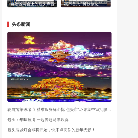
自治区两会上的包头声音
我市首批 “科技副总” “产业教授”进行成果展示
头条新闻
靶向施策破堵点 精准服务解企忧 包头市“环评集中审批服务月”启动
包头：年味拉满 一起奔赴马年欢喜
包头鹿城灯会即将开始，快来点亮你的新年光影！