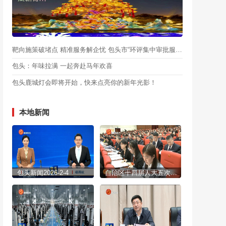
靶向施策破堵点 精准服务解企忧 包头市“环评集中审批服务月”启动
包头：年味拉满 一起奔赴马年欢喜
包头鹿城灯会即将开始，快来点亮你的新年光影！
本地新闻
包头新闻2026-2-4
自治区十四届人大五次会议开幕