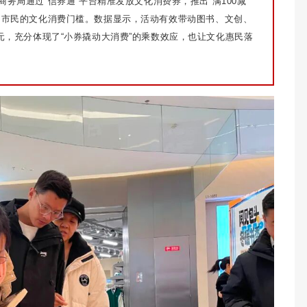
务局通过“信券通”平台精准发放文化消费券，推出“满100减
在在降低了市民的文化消费门槛。数据显示，活动有效带动图书、文创、
万元，充分体现了“小券撬动大消费”的乘数效应，也让文化惠民落