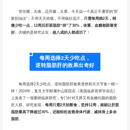
管住嘴，太难；迈开腿，太累。今天说一个真正不遭罪的“肝
脏刮油法”：不用天天挨饿，不用疯狂流汗，
只需每周挑2天，稍
微少吃一点，12周后肝脏脂肪“掉”了30%，体重、血糖都跟着变
好
。关键的是研究证实：
超八成的人都成功了
！
每周选择2天少吃点，
逆转脂肪肝的效果出奇好
每周选择2天少吃点，逆转脂肪肝效果竟然和天天节食一模一
样！2024年，复旦大学附属中山医院在《美国临床营养学杂志》
上发表了一项重磅临床研究，专门针对又胖又有血糖问题的脂肪
肝人群。研究发现，
每周只需2天轻断食，坚持12周，就能让肝脏
脂肪最高下降超过30%，还能轻松改善身体代谢、减掉身上多余
脂肪
。