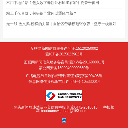
不用下地忙活？包头数字春耕让村民坐在家中托管千亩田
站上千亿台阶，包头铝产业何以逐绿向新？
走一线 改文风·榜样的力量｜自治区劳动模范张永强：坚守一线当好企业“安全管家”
互联网新闻信息服务许可证:15120250002
蒙ICP备2025023962号
互联网新闻信息服务备案号:蒙XW备201600001号
蒙公网安备15020402000650号
广播电视节目制作经营许可证:(蒙)字第00408号
信息网络传播视听节目许可证号 105330014
包头新闻网违法及不良信息举报电话:0472-2518515
举报邮
箱:baotounewsjubao@163.com