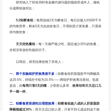
研究纳入了60名同时有血糖代谢问题的脂肪肝成年人，随机
分成两组做对比：
5:2轻断食组：
每周连续2天为断食日，每日仅摄入约500千卡
的均衡营养，剩余5天为自由饮食日，不用刻意计算热量，只需保
持均衡饮食；
天天控热量组：
每一天都严格少吃，固定减少25%的热量，
全程没有放松吃饭的日子。
12周后，研究结果惊艳了所有人：
一、两个实验组护肝效果差不多：
轻断食组肝脏脂肪平均降幅高
达20.5%，持续控卡组为15.5%——两组护肝效果没差别。也就
是说，你
每周只管2天的嘴
，少受那么多罪，
效果却和天天忌口几
乎一模一样
。
二、轻断食更容易吃出理想效果：
轻断食组超八成的人肝脏脂肪
降幅都超过30%
；而天天忌口的人里，只有不到七成达到这个效