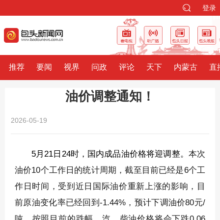
登录
推荐
要闻
视界
问政
评论
天下
内蒙古
直
油价调整通知！
2026-05-19
5月21日24时，国内成品油价格将迎调整。
本次
油价10个工作日的统计周期，截至目前已经是6个工
作日时间，受到近日国际油价重新上涨的影响，目
前原油变化率已经回到-1.44%，预计下调油价80元/
吨。按照目前的跌幅，汽、柴油价格将会下跌0.06