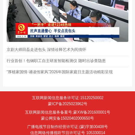
京剧大师田磊走进包头 深情诠释艺术为民情怀
行业首创！包钢职工自主研发智能检测仪 随时出诊查隐患
“厚植家国情·诵读传家风”2026年国际家庭日主题活动精彩呈现
互联网新闻信息服务许可证:15120250002
蒙ICP备2025023962号
互联网新闻信息服务备案号:蒙XW备201600001号
蒙公网安备15020402000650号
广播电视节目制作经营许可证:(蒙)字第00408号
信息网络传播视听节目许可证号 105330014