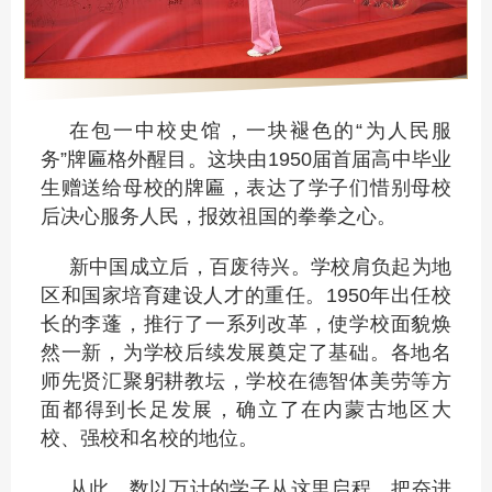
在包一中校史馆，一块褪色的“为人民服
务”牌匾格外醒目。这块由1950届首届高中毕业
生赠送给母校的牌匾，表达了学子们惜别母校
后决心服务人民，报效祖国的拳拳之心。
新中国成立后，百废待兴。学校肩负起为地
区和国家培育建设人才的重任。1950年出任校
长的李蓬，推行了一系列改革，使学校面貌焕
然一新，为学校后续发展奠定了基础。各地名
师先贤汇聚躬耕教坛，学校在德智体美劳等方
面都得到长足发展，确立了在内蒙古地区大
校、强校和名校的地位。
从此，数以万计的学子从这里启程，把奋进