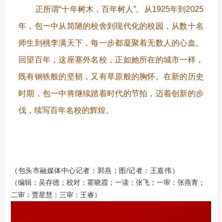
正所谓“十年树木，百年树人”。从1925年到2025
年，包一中从简陋的校舍到现代化的校园，从数十名
师生到桃李满天下，每一步都凝聚着无数人的心血。
回望百年，这座塞外名校，正如她所在的城市一样，
既有钢铁般的坚韧，又有草原般的胸怀。在新的历史
时期，包一中将继续踏着时代的节拍，迈着创新的步
伐，续写百年名校的辉煌。
（包头市融媒体中心记者：郭燕；图/记者：王嘉伟）
（编辑：吴存德；校对：霍晓霞；一读：张飞；一审：张燕青；
二审：贾星慧；三审：王睿）