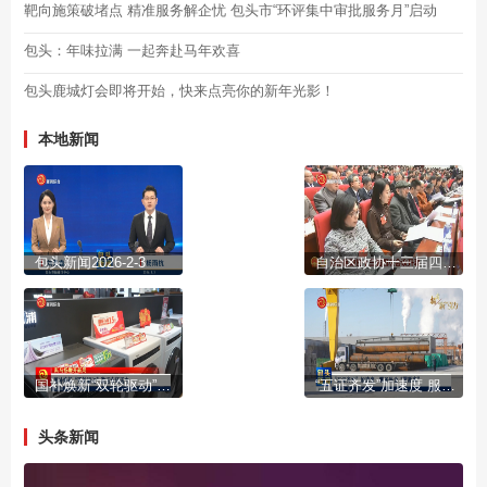
靶向施策破堵点 精准服务解企忧 包头市“环评集中审批服务月”启动
包头：年味拉满 一起奔赴马年欢喜
包头鹿城灯会即将开始，快来点亮你的新年光影！
本地新闻
包头新闻2026-2-3
自治区政协十三届四次会议开幕
国补焕新“双轮驱动”激活市场活力
“五证齐发”加速度 服务民企“零距离”
头条新闻