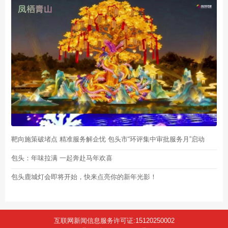
靶向施策破堵点 精准服务解企忧 包头市“环评集中审批服务月”启动
包头：年味拉满 一起奔赴马年欢喜
包头鹿城灯会即将开始，快来点亮你的新年光影！
互联网新闻信息服务许可证:15120250002