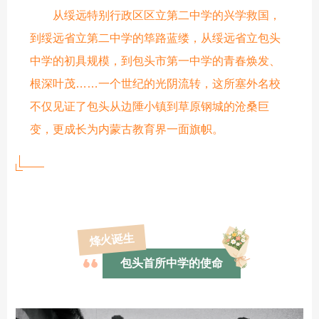
从绥远特别行政区区立第二中学的兴学救国，
到绥远省立第二中学的筚路蓝缕，从绥远省立包头
中学的初具规模，到包头市第一中学的青春焕发、
根深叶茂……一个世纪的光阴流转，这所塞外名校
不仅见证了包头从边陲小镇到草原钢城的沧桑巨
变，更成长为内蒙古教育界一面旗帜。
烽火诞生
包头首所中学的使命