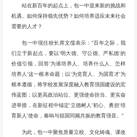
站在新百年的起点上，包一中迎来新的挑战和
机遇。如何保持领先优势？如何培养适应未来社会
需要的人才？
包一中现任校长席文儒表示：“百年之际，我
们立于新起点，要以‘明大德、守公德、严私德’的
价值引领，回答‘为谁培养人、培养什么人、怎样
培养人’这一根本命题；以‘为党育人、为国育才’为
根本遵循，将学校发展深度融入教育强国建设的宏
伟蓝图；以更高政治站位、更强使命担当、更实奋
进举措，在新征程中锚定‘立德树人’初心、勇担‘培
育新人’使命，奏响与祖国同频共振的教育强音。”
为此，包一中聚焦质量立校、文化铸魂、课改