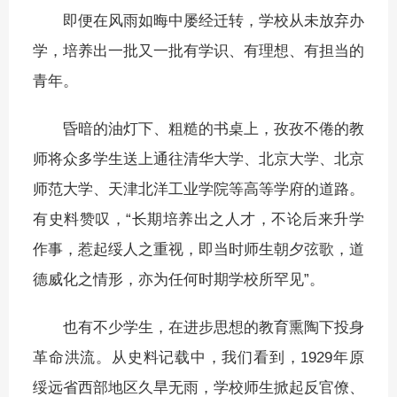
即便在风雨如晦中屡经迁转，学校从未放弃办
学，培养出一批又一批有学识、有理想、有担当的
青年。
昏暗的油灯下、粗糙的书桌上，孜孜不倦的教
师将众多学生送上通往清华大学、北京大学、北京
师范大学、天津北洋工业学院等高等学府的道路。
有史料赞叹，“长期培养出之人才，不论后来升学
作事，惹起绥人之重视，即当时师生朝夕弦歌，道
德威化之情形，亦为任何时期学校所罕见”。
也有不少学生，在进步思想的教育熏陶下投身
革命洪流。从史料记载中，我们看到，1929年原
绥远省西部地区久旱无雨，学校师生掀起反官僚、