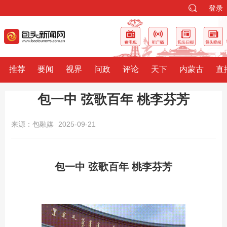
登录
推荐
要闻
视界
问政
评论
天下
内蒙古
直
包一中 弦歌百年 桃李芬芳
来源：包融媒
2025-09-21
包一中 弦歌百年 桃李芬芳