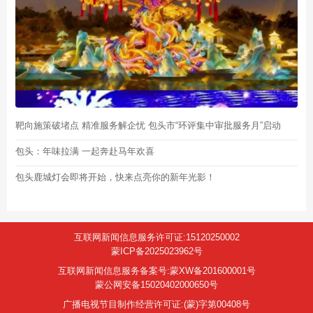
靶向施策破堵点 精准服务解企忧 包头市“环评集中审批服务月”启动
包头：年味拉满 一起奔赴马年欢喜
包头鹿城灯会即将开始，快来点亮你的新年光影！
互联网新闻信息服务许可证:15120250002
蒙ICP备2025023962号
互联网新闻信息服务备案号:蒙XW备201600001号
蒙公网安备15020402000650号
广播电视节目制作经营许可证:(蒙)字第00408号