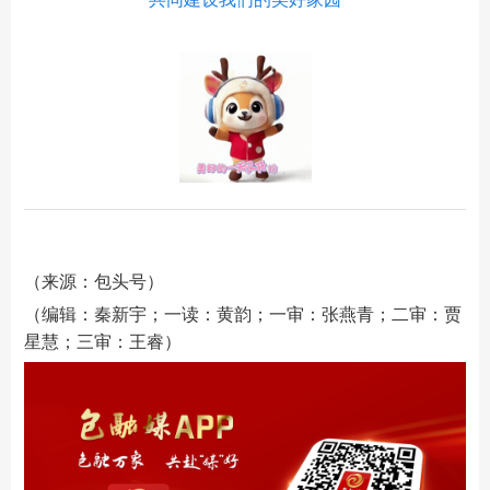
（来源：包头号）
（编辑：秦新宇；一读：黄韵；一审：张燕青；二审：贾
星慧；三审：王睿）