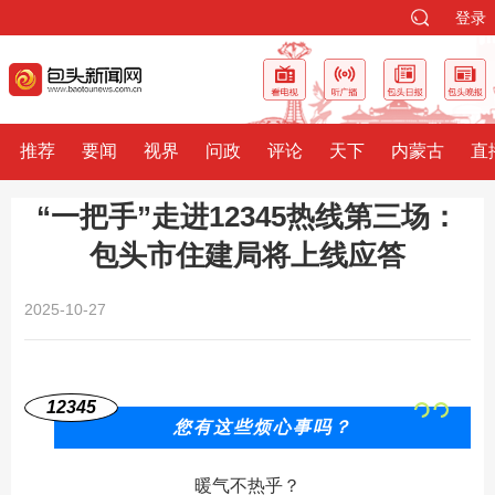
登录
推荐
要闻
视界
问政
评论
天下
内蒙古
直
​“一把手”走进12345热线第三场：
包头市住建局将上线应答
2025-10-27
12345
您有这些烦心事吗？
暖气不热乎？