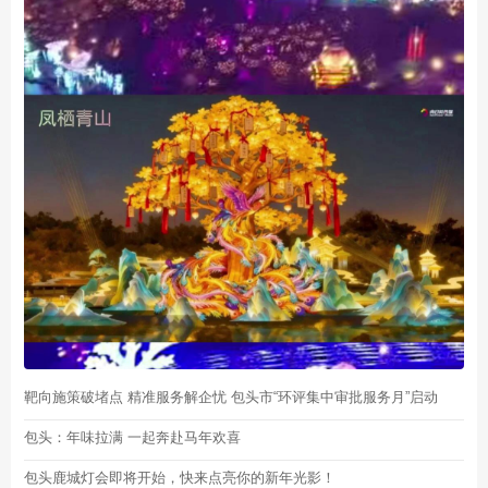
靶向施策破堵点 精准服务解企忧 包头市“环评集中审批服务月”启动
包头：年味拉满 一起奔赴马年欢喜
包头鹿城灯会即将开始，快来点亮你的新年光影！