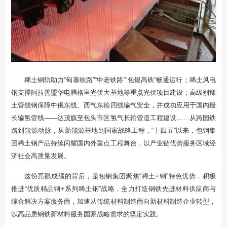
稀土钢轨助力“匈塞铁路”“中老铁路”“包银高铁”畅通运行；稀土风电
钢支撑阿拉善盟华电腾格里光伏大基地等重点光伏项目建设；高级别稀
土管线钢保障中俄东线、西气东输四线输气安全，并成功应用于国内最
长输氢管线——达茂旗至包头市区氢气长输管道工程建设……从跨国铁
路到能源动脉，从新能源基地到国家战略工程，“十四五”以来，包钢集
团稀土钢产品持续闪耀国内外重点工程舞台，以产业链优势服务区域经
济社会高质量发展。
这份亮眼成绩的背后，是包钢集团聚焦“稀土+钢”特色优势，积极
推进“优质精品钢+系列稀土钢”战略，全力打造钢铁先进材料供应商与
综合解决方案服务商，加速从传统材料制造商向新材料制造企业转型，
以高品质钢铁新材料服务国家战略需求的坚定实践。