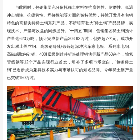
与此同时，包钢集团充分依托稀土材料在抗腐蚀性、耐磨性、低温
冲击韧性、抗疲劳性、焊接性能等方面的独特优势，持续开发具有包钢
特色的高精尖特稀土钢系列产品，不断培育壮大“稀土钢”产品品牌，实
现技术、产量与效益的同步提升。“十四五”期间，包钢集团稀土钢预计
产量达620万吨，预计完成新产品303.92万吨，创效超7亿元。成功开
发出稀土焊丝钢、高级别冷轧/镀锌超深冲汽车家电板、系列水电钢、
高磁感取向硅钢、400HB级别过共析热处理钢轨等新产品60余个，输氢
管线钢等12个产品实现行业首发，填补了多项市场空白，“包钢稀土
钢”已逐步成为兼具技术实力与市场认可的知名品牌。今年稀土钢产量
已突破150万吨。