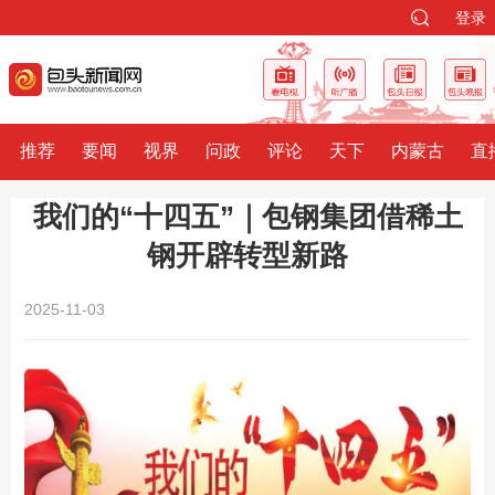
登录
推荐
要闻
视界
问政
评论
天下
内蒙古
直
我们的“十四五”｜包钢集团借稀土
钢开辟转型新路
2025-11-03