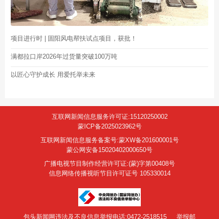
项目进行时 | 固阳风电帮扶试点项目，获批！
满都拉口岸2026年过货量突破100万吨
以匠心守护成长 用爱托举未来
互联网新闻信息服务许可证:15120250002
蒙ICP备2025023962号
互联网新闻信息服务备案号:蒙XW备201600001号
蒙公网安备15020402000650号
广播电视节目制作经营许可证:(蒙)字第00408号
信息网络传播视听节目许可证号 105330014
包头新闻网违法及不良信息举报电话:0472-2518515
举报邮