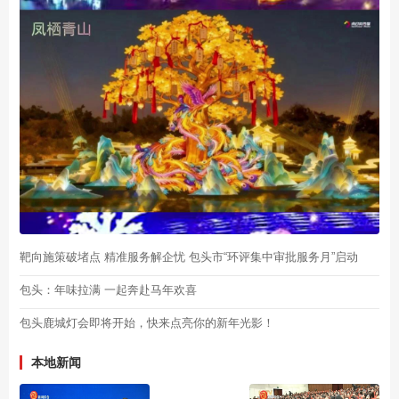
靶向施策破堵点 精准服务解企忧 包头市“环评集中审批服务月”启动
包头：年味拉满 一起奔赴马年欢喜
包头鹿城灯会即将开始，快来点亮你的新年光影！
本地新闻