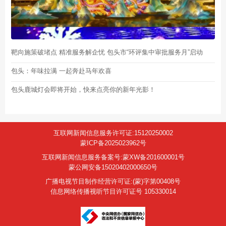
靶向施策破堵点 精准服务解企忧 包头市“环评集中审批服务月”启动
包头：年味拉满 一起奔赴马年欢喜
包头鹿城灯会即将开始，快来点亮你的新年光影！
互联网新闻信息服务许可证:15120250002
蒙ICP备2025023962号
互联网新闻信息服务备案号:蒙XW备201600001号
蒙公网安备15020402000650号
广播电视节目制作经营许可证:(蒙)字第00408号
信息网络传播视听节目许可证号 105330014