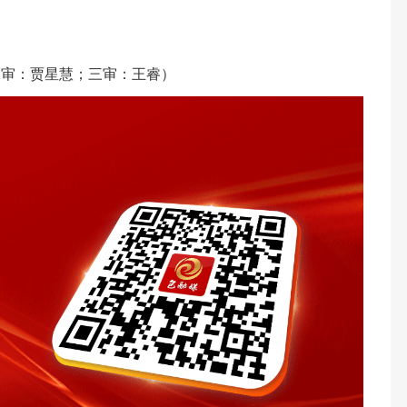
二审：贾星慧；三审：王睿）