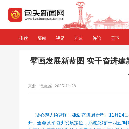
推荐
要闻
视界
问政
评论
天下
擘画发展新蓝图 实干奋进建
来源：包融媒
2025-11-28
凝心聚力绘蓝图，砥砺奋进启新程。11月24
开。全会紧扣包头发展定位，系统总结“十四五”