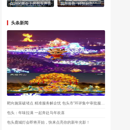
自治区两会上的包头声音
我市首批 “科技副总” “产业教授”进行成果展示
头条新闻
靶向施策破堵点 精准服务解企忧 包头市“环评集中审批服务月”启动
包头：年味拉满 一起奔赴马年欢喜
包头鹿城灯会即将开始，快来点亮你的新年光影！