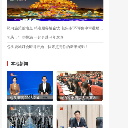
靶向施策破堵点 精准服务解企忧 包头市“环评集中审批服务月”启动
包头：年味拉满 一起奔赴马年欢喜
包头鹿城灯会即将开始，快来点亮你的新年光影！
本地新闻
包头新闻2026-2-4
自治区十四届人大五次会议开幕