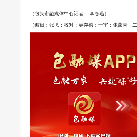
（包头市融媒体中心记者： 李春燕）
（编辑：张飞；校对：吴存德；一审：张燕青；