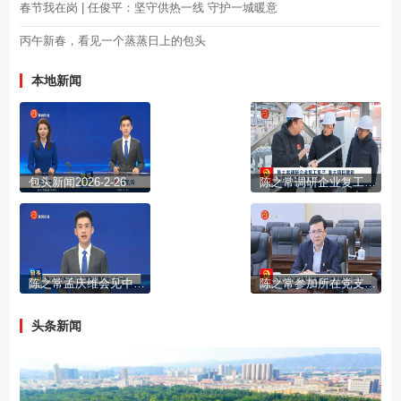
春节我在岗 | 任俊平：坚守供热一线 守护一城暖意
丙午新春，看见一个蒸蒸日上的包头
本地新闻
包头新闻2026-2-26
陈之常调研企业复工复产 重大项目建设和园区高质量发展工作
陈之常孟庆维会见中国华电董事长江毅一行
陈之常参加所在党支部2025年度组织生活会
头条新闻