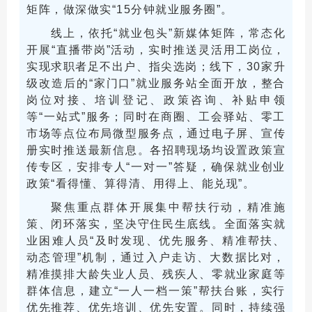
矩阵，做深做实“15分钟就业服务圈”。
线上，依托“就业包头”新媒体矩阵，常态化
开展“直播带岗”活动，实时推送灵活用工岗位，
实现求职者足不出户、指尖选岗；线下，30家升
级改造后的“家门口”就业服务站全面开放，整合
岗位对接、培训登记、政策咨询、补贴申领
等“一站式”服务；同时在商圈、工会驿站、零工
市场等点位布局微型服务点，通过电子屏、宣传
册实时推送最新信息。各招聘现场均设置政策宣
传专区，安排专人“一对一”答疑，确保就业创业
政策“看得懂、算得清、用得上、能兑现”。
聚焦重点群体开展集中帮扶行动，精准施
策、闭环落实，坚决守住民生底线。全面落实就
业困难人员“及时发现、优先服务、精准帮扶、
动态管理”机制，通过入户走访、大数据比对，
精准摸排大龄失业人员、残疾人、零就业家庭等
群体信息，建立“一人一档一策”帮扶台账，实行
优先推荐、优先培训、优先安置。同时，持续强