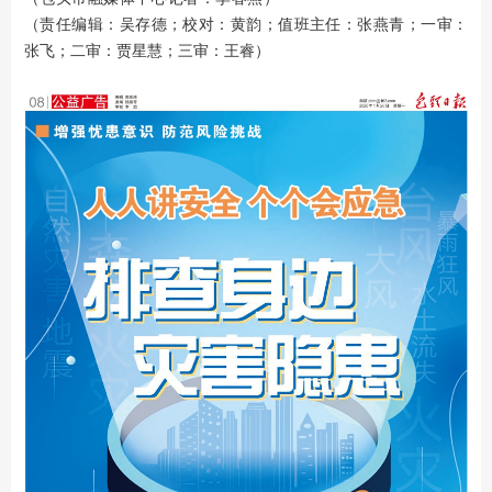
（责任编辑：吴存德；校对：黄韵；值班主任：张燕青；一审：
张飞；二审：贾星慧；三审：王睿）