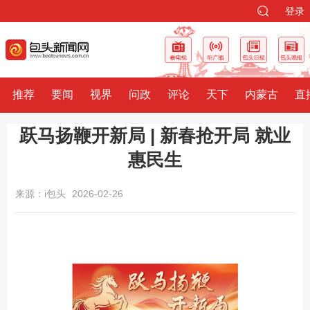
登录
推荐
要闻
视界
问政
评论
天下
内蒙古
直
跃马扬鞭开新局 | 新春抢开局 就业
惠民生
来源：i包头
2026-02-26