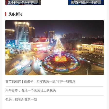
政企同心 包头打造营商环境“强磁场”
把“C位”留给企业家 把发展写在春天里
头条新闻
春节我在岗 | 任俊平：坚守供热一线 守护一城暖意
丙午新春，看见一个蒸蒸日上的包头
包头：擂响新春第一鼓