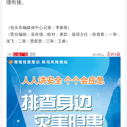
缝衔接。
包头
市融媒体中心记者
：
（
李春燕）
（责任编辑：吴存德；校对：黄韵；值班主任：张燕青；一审：
张飞；二审：贾星慧；三审：王睿）