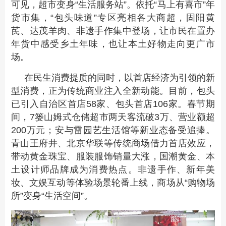
可见，超市变身“生活服务站”。依托“马上有喜市”年
货市集，“包头味道”专区亮相各大商超，固阳黄
芪、达茂羊肉、非遗手作集中登场，让市民在置办
年货中感受乡土年味，也让本土好物走向更广市
场。
在民生消费提质的同时，以首店经济为引领的新
型消费，正为传统商业注入全新动能。目前，包头
已引入自治区首店58家、包头首店106家。春节期
间，7篓山姆式仓储超市两天客流破3万、营业额超
200万元；安与雷园艺生活馆等新业态备受追捧。
青山王府井、北京华联等传统商场借力首店效应，
带动黄金珠宝、服装服饰销量大涨，国潮黄金、本
土设计师品牌成为消费热点。非遗手作、新年美
妆、文娱互动等体验场景轮番上线，商场从“购物场
所”变身“生活空间”。