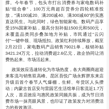
撑。今年春节，包头市打出消费券与家电数码补
贴“组合拳”，100万元商超百货券分四轮精准投
放，“满100减20、满200减40、满300减60”的实惠
直达民生。与此同时，绿色智能家电、数码产品享
受15%国家补贴，最高分别补贴1500元和500元，
未覆盖品类同步叠加地方补贴，市民通过“云闪
付”一键申领、现场抵扣。政策红利持续释放，截至
2月22日，家电数码产品销售79021单，核销补贴
3421.24万元，拉动消费超2.6亿元，政企协同让消
费热起来、市场活起来。
政策效应迅速转化为市场热度，各大商圈商超迎
来客流与销售双高峰。昆区吾悦广场永辉胖东来店
升级后首个春节人气爆棚，生鲜、年货区人头攒
动；内蒙古首店安与雷园艺生活馆单日客流近1.7万
人次，首店效应与惠民政策同频共振，成为节日消
费市场一抹亮眼风景，也印证了政策发力对消费活
力的有效激活。