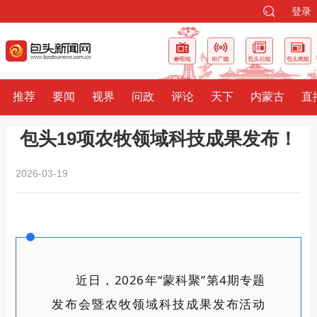
登录
推荐
要闻
视界
问政
评论
天下
内蒙古
直
包头19项农牧领域科技成果发布！
2026-03-19
2026年
“蒙科聚”第
4
期专题
近日，
发布会
暨
农牧领域科技成果发布活动