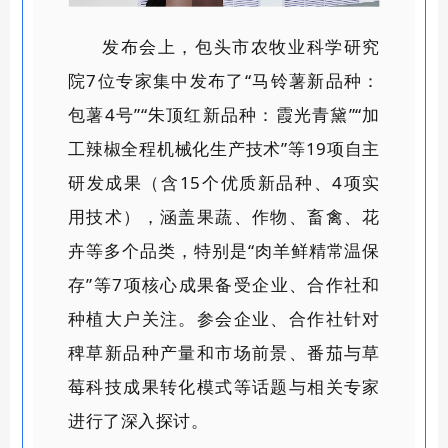
发布会上，包头市农牧业科学研究
院
7位专家集中发布了“马铃薯新品种：
包薯4号”“朱顶红新品种：霞光青黛”“加
工辣椒全程机械化生产技术”等
19项自主
研发成果
（
含
15个优质
新
品种、
4项实
用技术
），
涵盖
果蔬、作物、畜禽、花
卉
等多个品类
，
特别是
“肉羊鲜精常温保
存”等7项核心成果备受企业、合作社和
种植大户关注。参会企业、合作社针对
稗草新品种产量和市场前景、番茄与草
莓科技成果转化模式等话题与相关专家
进行了深入探讨。