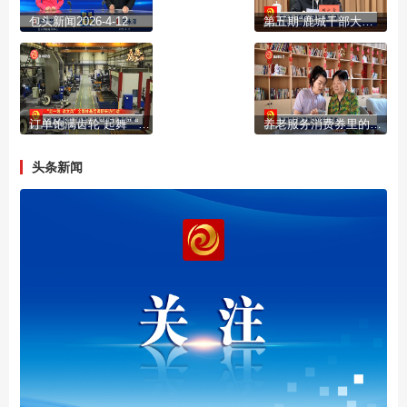
包头新闻2026-4-12
第五期“鹿城干部大讲堂”举行
订单饱满齿轮“起舞” “包头智造”覆盖全球
养老服务消费券里的民生温度
头条新闻