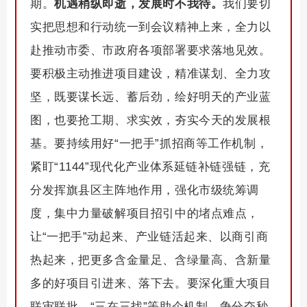
期。
机遇稍纵即逝，发展时不我待。
我们要切
实把思想和行动统一到会议精神上来，全力以
赴推动市委、市政府各项部署要求落地见效。
要积极主动推进项目建设，精准谋划、全力攻
坚，既要谋长远、蓄后劲，绘好明天的产业蓝
图，也要抢工期、求实效，夯实今天的发展根
基。要持续用好“一把手”抓招商等工作机制，
紧盯“1144”现代化产业体系延链补链强链，充
分发挥旗县区主阵地作用，强化市级统筹调
度，集中力量破解项目招引中的堵点难点，
让“一把手”动起来、产业链活起来、以商引商
热起来，把更多含金量足、含绿量高、含新量
多的好项目引进来、落下去。要深化重大项目
联审联批、“三在三找”等助企机制，争分夺秒