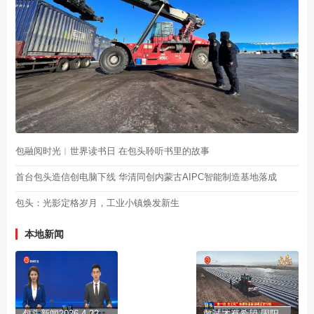
包融阅时光︱世界读书日 在包头聆听书里的故事
首台包头造信创电脑下线 华清同创内蒙古AIPC智能制造基地落成
包头：光影定格岁月，工业小镇焕发新生
本地新闻
包头新闻2026-4-22
敢试才有希望 固阳春耕的底气