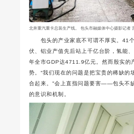
北奔重汽重卡总装生产线。 包头市融媒体中心摄影记者 
包头的产业家底不可谓不厚实。41
伏、铝业产值先后站上千亿台阶，氢能、
年全市GDP达4711.9亿元。然而殷
势。“我们现在的问题是把宝贵的稀缺的
合起来。”会上直指问题要害——包头不
的意识和机制。