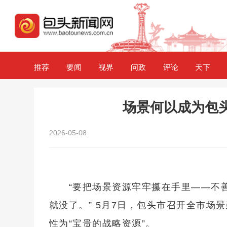
推荐
要闻
视界
问政
评论
天下
场景何以成为包头
2026-05-08
“要把场景资源牢牢攥在手里——不
就没了。” 5月7日，包头市召开全市场
性为“宝贵的战略资源”。