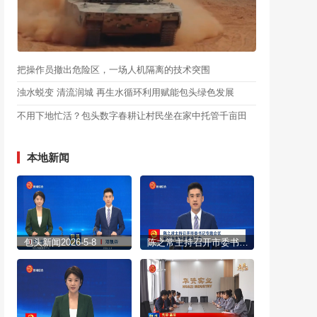
把操作员撤出危险区，一场人机隔离的技术突围
浊水蜕变 清流润城 再生水循环利用赋能包头绿色发展
不用下地忙活？包头数字春耕让村民坐在家中托管千亩田
本地新闻
包头新闻2026-5-8
陈之常主持召开市委书记专题会议 研究全市场景建设工作