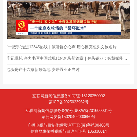
“一把手”走进12345热线｜倾听群众心声 用心擦亮包头文旅名片
牢记嘱托 奋力书写中国式现代化包头新篇章｜包头铝业：智慧赋能制造 科技服务生产
包头房产十六条新政落地 安居置业正当时
互联网新闻信息服务许可证:15120250002
蒙ICP备2025023962号
互联网新闻信息服务备案号:蒙XW备201600001号
蒙公网安备15020402000650号
广播电视节目制作经营许可证:(蒙)字第00408号
信息网络传播视听节目许可证号 105330014