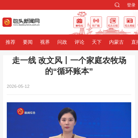
登录
推荐
要闻
视界
问政
评论
天下
内蒙古
直
走一线 改文风丨一个家庭农牧场
的“循环账本”
2026-05-12