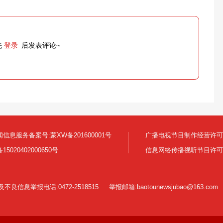
先
登录
后发表评论~
信息服务备案号:蒙XW备201600001号
广播电视节目制作经营许可证:
5020402000650号
信息网络传播视听节目许可证号 
良信息举报电话:0472-2518515
举报邮箱:baotounewsjubao@163.com