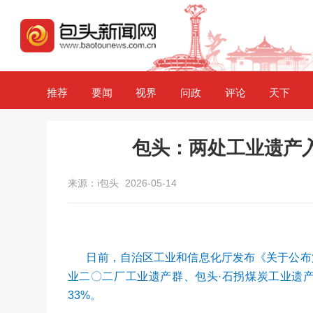
推荐
要闻
视界
问政
评论
天下
包头：两处工业遗产
来源：i包头
2026-05-14
日前，自治区工业和信息化厅发布《关于公布
业二〇二厂工业遗产群、包头·石拐煤炭工业遗
33%。