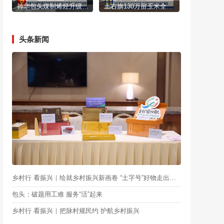
神华包头煤制烯烃升级示范项目220千伏供电工程投产送电
土右旗130万亩玉米全面开播 单产提升工程助力稳产增收
头条新闻
乡村行 看振兴｜绘就乡村振兴新画卷 “土字号”好物走出乡村畅销全国
包头：破题用工难 服务“活”起来
乡村行 看振兴｜把脉村规民约 护航乡村振兴