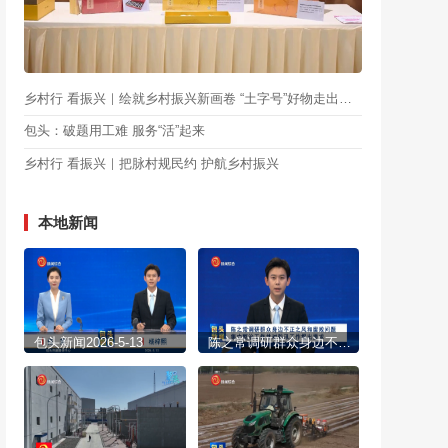
乡村行 看振兴｜绘就乡村振兴新画卷 “土字号”好物走出乡村畅销全国
包头：破题用工难 服务“活”起来
乡村行 看振兴｜把脉村规民约 护航乡村振兴
本地新闻
包头新闻2026-5-13
陈之常调研群众身边不正之风和腐败问题集中整治工作并对防汛工作提出要求