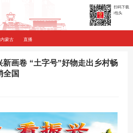
扫码下载
i包头
内蒙古
直播
新画卷 “土字号”好物走出乡村畅
销全国