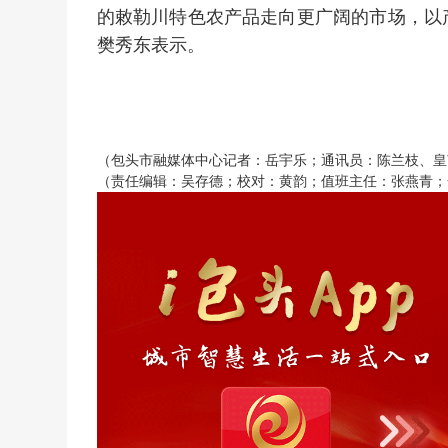
的敕勒川特色农产品走向更广阔的市场，以
樊秀东表示。
（包头市融媒体中心记者：岳宇乐；通讯员：陈兰枝、皇
（责任编辑：吴存德；校对：黄韵；值班主任：张燕青；