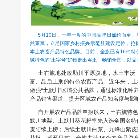
5月10日，一年一度的中国品牌日如约而至
然禀赋，立足国家乡村振兴示范县建设定位，抢
本土农畜产品特色品牌。目前，全旗已有16种
域特色的“土字号”好物走出乡土、畅销全国，以
土右旗地处敕勒川平原腹地，水土丰沃
富、品质上乘的特色农畜产品。近年来，土
做强“土默川”区域公共品牌，通过标准化种
产品销售渠道，提升区域农产品知名度与影
自开展农产品品牌申报以来，土右旗特色
默川地梨、土默川葵花籽率先入选全国名特优
麦陆续上榜；后续土默川白菜、九峰山紫皮
获批。截至目前，全旗共计16个农产品跻