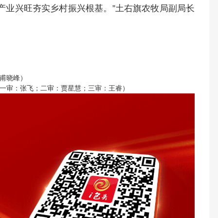
产业兴旺夯实乡村振兴根基。”土右旗农牧局副局长
甫晓峰）
一审：张飞；二审：贾星慧；三审：王睿）