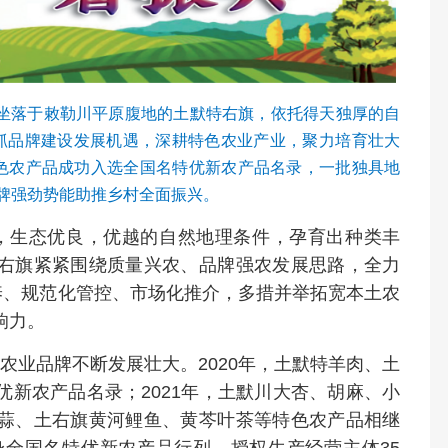
。坐落于敕勒川平原腹地的土默特右旗，依托得天独厚的自
抓品牌建设发展机遇，深耕特色农业产业，聚力培育壮大
特色农产品成功入选全国名特优新农产品名录，一批独具地
品牌强劲势能助推乡村全面振兴。
，生态优良，优越的自然地理条件，孕育出种类丰
右旗紧紧围绕质量兴农、品牌强农发展思路，全力
养、规范化管控、市场化推介，多措并举拓宽本土农
响力。
农业品牌不断发展壮大。2020年，土默特羊肉、土
新农产品名录；2021年，土默川大杏、胡麻、小
蒜、土右旗黄河鲤鱼、黄芩叶茶等特色农产品相继
身全国名特优新农产品行列，授权生产经营主体35