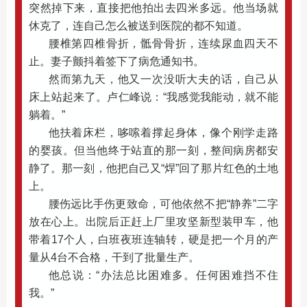
突然掉下来，直接把他拍出去四米多远。他当场就
休克了，连自己怎么被送到医院的都不知道。
腰椎第四椎骨折，骶骨骨折，连续尿血四天不
止。妻子颤抖着签下了病危通知书。
然而第九天，他又一次没听大夫的话，自己从
床上站起来了。卢仁峰说：“我感觉我能动，就不能
躺着。”
他扶着床栏，哆嗦着撑起身体，像个刚学走路
的婴孩。但当他终于站直的那一刻，整间病房都安
静了。那一刻，他把自己又“焊”回了那片红色的土地
上。
腰伤远比手伤更致命，可他依然不把“静养”二字
放在心上。出院后正赶上厂里攻坚新型装甲车，他
带着17个人，白班夜班连轴转，硬是把一个月的产
量从4台不合格，干到了批量生产。
他总说：“办法总比困难多。任何困难挡不住
我。”