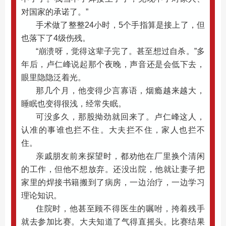
对国家的承诺了。”
手术做了整整24小时，5个手指算是接上了，但
也落下了4级伤残。
“崩溃呀，觉得这辈子完了。甚至想过自杀。”多
年后，卢仁峰说起那个夜晚，声音还是会低下去，
眼里隐隐泛着光。
那几个月，他变得少言寡语，烟瘾越来越大，
睡眠也变得很浅，经常失眠。
可没多久，那股拗劲就回来了。卢仁峰这人，
认准的事谁也拦不住。大夫拦不住，家人也拦不
住。
亲戚朋友前来探望时，都劝他在厂里换个清闲
的工作，但他不想放弃。还没出院，他就让妻子把
家里的焊接书籍搬到了病房，一边治疗，一边学习
理论知识。
住院时，他甚至顾不得医生的嘱咐，挎着残手
就去参加比赛。大夫知道了气得直摇头。比赛结果