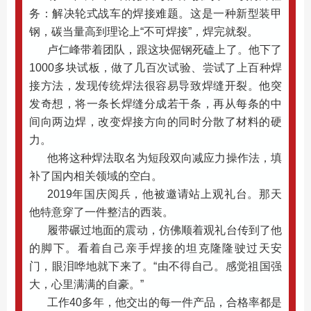
务：解决轮式战车的焊接难题。这是一种新型装甲
钢，碳当量高到理论上“不可焊接”，焊完就裂。
卢仁峰带着团队，跟这块倔钢死磕上了。他下了
1000多块试板，做了几百次试验、尝试了上百种焊
接方法，发现传统焊法很容易导致焊缝开裂。他突
发奇想，将一条长焊缝分成若干条，再从每条的中
间向两边焊，改变焊接方向的同时分散了材料的硬
力。
他将这种焊法取名为短段双向减应力操作法，填
补了国内相关领域的空白。
2019年国庆阅兵，他被邀请站上观礼台。那天
他特意穿了一件整洁的西装。
履带碾过地面的震动，仿佛顺着观礼台传到了他
的脚下。看着自己亲手焊接的坦克隆隆驶过天安
门，眼泪哗地就下来了。“由不得自己。感觉祖国强
大，心里满满的自豪。”
工作40多年，他交出的每一件产品，合格率都是