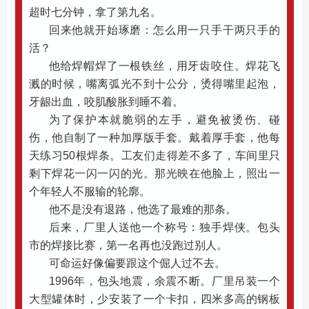
超时七分钟，拿了第九名。
回来他就开始琢磨：怎么用一只手干两只手的
活？
他给焊帽焊了一根铁丝，用牙齿咬住。焊花飞
溅的时候，嘴离弧光不到十公分，烫得嘴里起泡，
牙龈出血，咬肌酸胀到睡不着。
为了保护本就脆弱的左手，避免被烫伤、碰
伤，他自制了一种加厚版手套。戴着厚手套，他每
天练习50根焊条。工友们走得差不多了，车间里只
剩下焊花一闪一闪的光。那光映在他脸上，照出一
个年轻人不服输的轮廓。
他不是没有退路，他选了最难的那条。
后来，厂里人送他一个称号：独手焊侠。包头
市的焊接比赛，第一名再也没跑过别人。
可命运好像偏要跟这个倔人过不去。
1996年，包头地震，余震不断。厂里吊装一个
大型罐体时，少安装了一个卡扣，四米多高的钢板