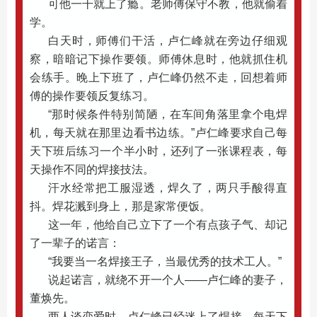
可他一干就上了瘾。老师傅保守不教，他就偷着
学。
白天时，师傅们干活，卢仁峰就在旁边仔细观
察，暗暗记下操作要领。师傅休息时，他就抓住机
会练手。晚上下班了，卢仁峰仍然不走，回想着师
傅的操作要领反复练习。
“那时候条件特别简陋，在车间角落里拿个电焊
机，每天就在那里边看书边练。”卢仁峰要求自己每
天下班后练习一个半小时，还列了一张课程表，每
天操作不同的焊接技法。
汗水经常把工服湿透，焊久了，两只手酸得直
抖。焊花溅到身上，那是家常便饭。
这一年，他给自己立下了一个有点孩子气、却记
了一辈子的诺言：
“我要当一名焊接王子，当最优秀的技术工人。”
说起诺言，就绕不开一个人——卢仁峰的妻子，
董焕先。
两人谈恋爱时，卢仁峰已经迷上了焊接。每天下