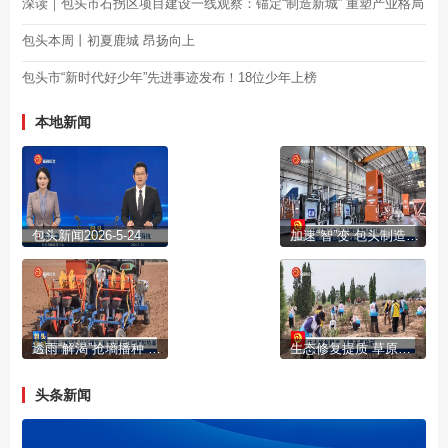
深读｜包头市石拐区项目建设一线观察：锚定“制造新城” 重塑产业格局
包头本周丨初夏鹿城 昂扬向上
包头市“新时代好少年”先进事迹发布！18位少年上榜
本地新闻
包头新闻2026-5-24
加速“智”变 包头制造业焕发新活力
透雨“解渴”抢墒播种 我市山北地区春播掀热潮
生态修复提质 草原美景焕新
头条新闻