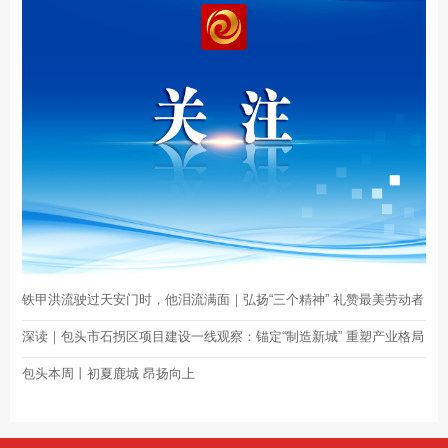
铁甲洪流驶过天安门时，他泪流满面｜弘扬“三个精神” 礼赞最美劳动者
深读｜包头市石拐区项目建设一线观察：锚定“制造新城” 重塑产业格局
包头本周丨初夏鹿城 昂扬向上