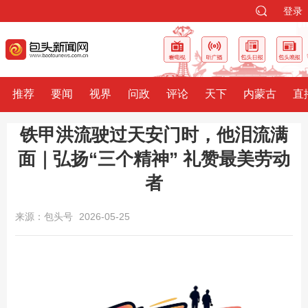
登录
推荐
要闻
视界
问政
评论
天下
内蒙古
直
铁甲洪流驶过天安门时，他泪流满
面｜弘扬“三个精神” 礼赞最美劳动
者
来源：包头号
2026-05-25