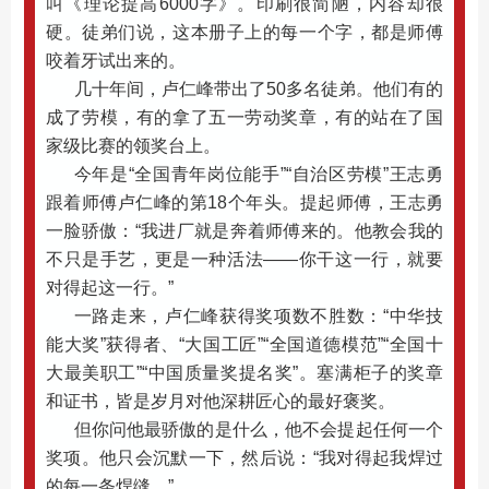
叫《理论提高6000字》。印刷很简陋，内容却很
硬。徒弟们说，这本册子上的每一个字，都是师傅
咬着牙试出来的。
几十年间，卢仁峰带出了50多名徒弟。他们有的
成了劳模，有的拿了五一劳动奖章，有的站在了国
家级比赛的领奖台上。
今年是“全国青年岗位能手”“自治区劳模”王志勇
跟着师傅卢仁峰的第18个年头。提起师傅，王志勇
一脸骄傲：“我进厂就是奔着师傅来的。他教会我的
不只是手艺，更是一种活法——你干这一行，就要
对得起这一行。”
一路走来，卢仁峰获得奖项数不胜数：“中华技
能大奖”获得者、“大国工匠”“全国道德模范”“全国十
大最美职工”“中国质量奖提名奖”。塞满柜子的奖章
和证书，皆是岁月对他深耕匠心的最好褒奖。
但你问他最骄傲的是什么，他不会提起任何一个
奖项。他只会沉默一下，然后说：“我对得起我焊过
的每一条焊缝。”