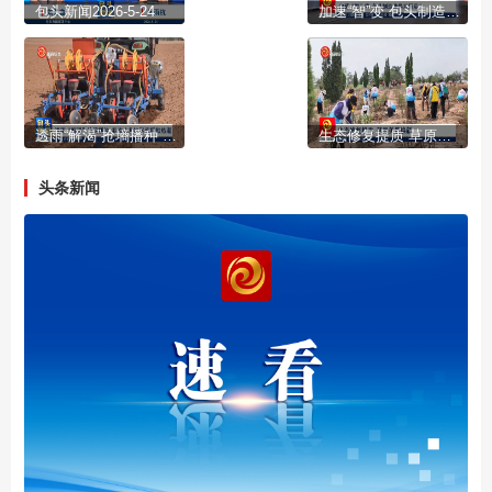
包头新闻2026-5-24
加速“智”变 包头制造业焕发新活力
透雨“解渴”抢墒播种 我市山北地区春播掀热潮
生态修复提质 草原美景焕新
头条新闻