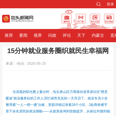
登录
推荐
要闻
视界
问政
评论
天下
内蒙古
直
15分钟就业服务圈织就民生幸福网
来源：i包头
2026-05-25
当清晨的阳光爬上窗台时，包头青山区万青路街道草原社区“橙意
暖途”就业服务站的工作人员忙碌而充实的一天开启了。就业专员小史
整理着“一人一档一册”台账，里面详细记录着18个小区、2处商务楼宇
里千余名居民的就业期盼——从政策咨询到技能提升，从岗位对接到稳