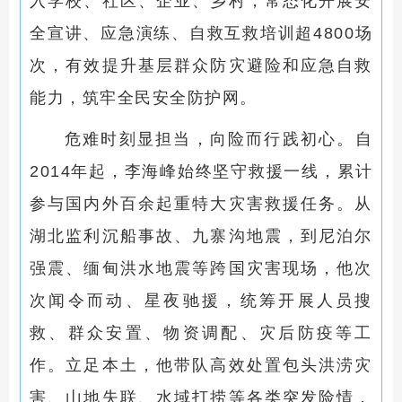
入学校、社区、企业、乡村，常态化开展安
全宣讲、应急演练、自救互救培训超4800场
次，有效提升基层群众防灾避险和应急自救
能力，筑牢全民安全防护网。
危难时刻显担当，向险而行践初心。自
2014年起，李海峰始终坚守救援一线，累计
参与国内外百余起重特大灾害救援任务。从
湖北监利沉船事故、九寨沟地震，到尼泊尔
强震、缅甸洪水地震等跨国灾害现场，他次
次闻令而动、星夜驰援，统筹开展人员搜
救、群众安置、物资调配、灾后防疫等工
作。立足本土，他带队高效处置包头洪涝灾
害、山地失联、水域打捞等各类突发险情，