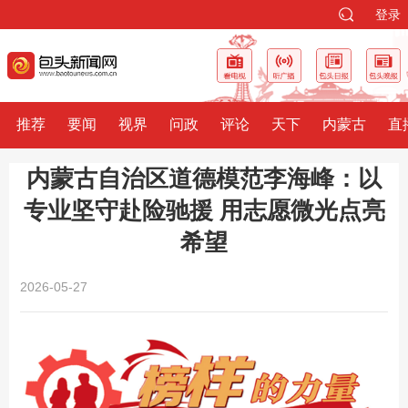
登录
推荐
要闻
视界
问政
评论
天下
内蒙古
直
内蒙古自治区道德模范李海峰：以
专业坚守赴险驰援 用志愿微光点亮
希望
2026-05-27