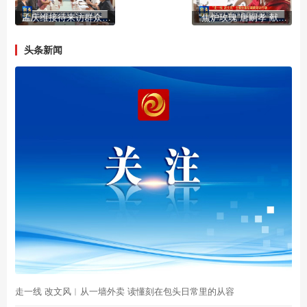
孟庆维接待来访群众并调研金融纠纷调处工作
“焦炉玫瑰”唐嗣孝 献一生芳华为焦化
头条新闻
走一线 改文风︱从一墙外卖 读懂刻在包头日常里的从容