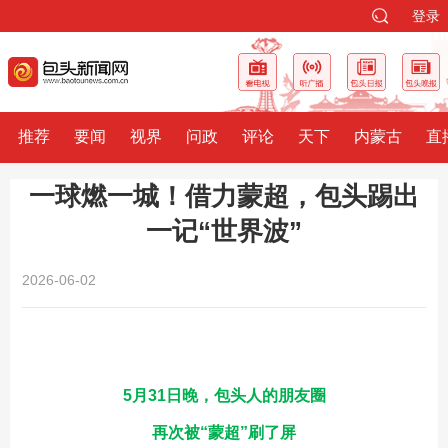
登录
推荐
要闻
视界
问政
评论
天下
内蒙古
直
一球燃一城！借力蒙超，包头踢出
一记“世界波”
2026-06-02
5月31日晚，包头人的朋友圈
再次被“蒙超”刷了屏