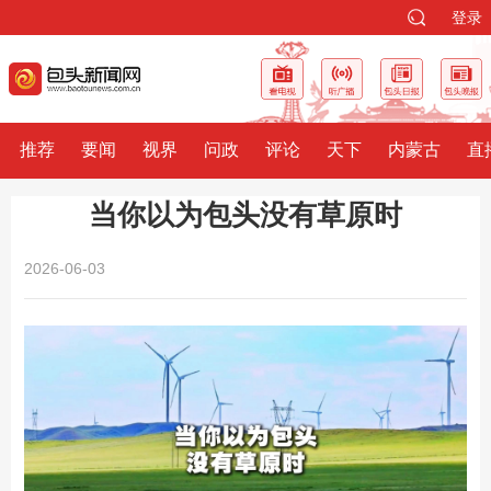
登录
推荐
要闻
视界
问政
评论
天下
内蒙古
直
当你以为包头没有草原时
2026-06-03