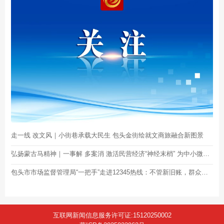
走一线 改文风｜小街巷承载大民生 包头金街绘就文商旅融合新图景
弘扬蒙古马精神｜一事解 多案消 激活民营经济“神经末梢” 为中小微企业纾困解难
包头市市场监督管理局“一把手”走进12345热线：不管新旧账，群众反映了， 就要全力以赴去解决！
互联网新闻信息服务许可证:15120250002