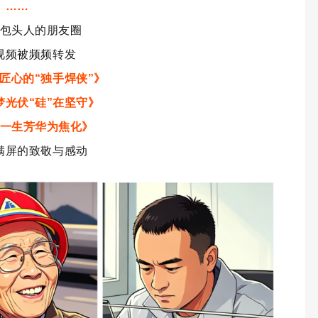
……
包头人的朋友圈
视频被频频转发
匠心的“独手焊侠”》
梦光伏“硅”在坚守》
一生芳华为焦化》
满屏的致敬与感动