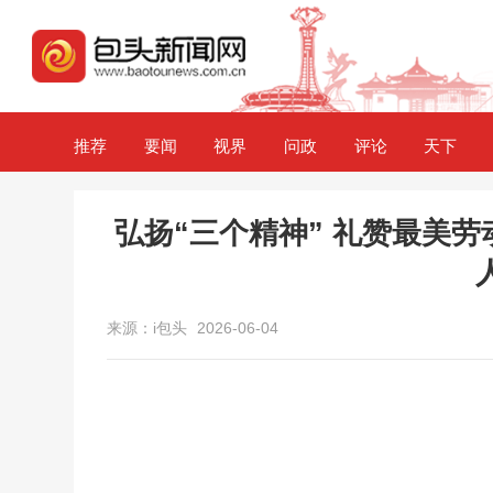
推荐
要闻
视界
问政
评论
天下
弘扬“三个精神” 礼赞最美
来源：i包头
2026-06-04