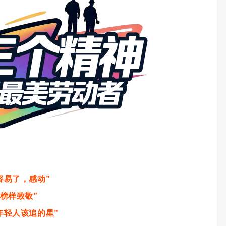
容易了，感动”
向榜样致敬”
年轻人该追的星”