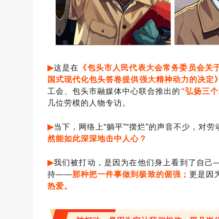
▶
这是在
《包头市人民代表大会常务委员会关
国式现代化包头答卷提供强大精神动力的决定
工会、包头市融媒体中心联合推出的
“弘扬三
几位劳模的人物专访。
▶
当下，网络上
“躺平”“摆烂”的声音不少，对
然能如此深深地击中人心？
▶
我们被打动，是因为在他们身上看到了自己
持——
那种把一件事做到极致的倔强；
更是因
热爱。