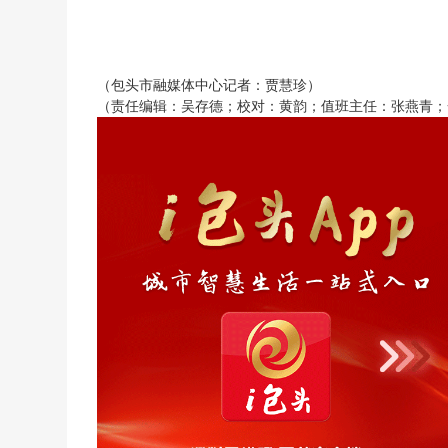
（包头市融媒体中心记者：贾慧珍）
（责任编辑：吴存德；校对：黄韵；值班主任：张燕青；