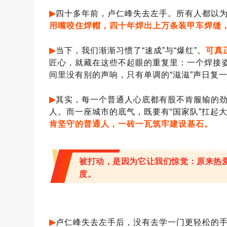
▶
四十多年前，卢仁峰失去左手。
所有人都以
用嘴咬住焊帽，四十年焊出上万条装甲车焊缝
▶
当下，我们渐渐习惯了
“速成”与“爆红”。
可真
匠心，就藏在这些不起眼的重复里：一个焊接
间里没有别的声响，只有单调的“滋滋”声日复
▶
其实，每一个普通人心底都有股不肯服输的
人。而一座城市的底气，既要有“国家队”扛起
肯坚守的普通人，一砖一瓦筑牢建设基石。
被打动，是因为它让我们惊觉：原来热
度。
▶
卢仁峰失去左手后，没有去学一门更轻松的