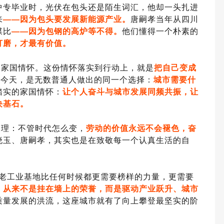
中专毕业时，光伏在包头还是陌生词汇，他却一头扎进
来
——因为包头要
发展新能源产业
。
唐嗣孝当年从四川
煤比
——因为包钢的高炉等不得。
他们懂得一个朴素的
打磨，才最有价值。
的家国情怀。这份情怀落实到行动上，就是
把自己变成
走到今天，是无数普通人做出的同一个选择：
城市需要什
踏实的家国情怀：
让个人奋斗与城市发展同频共振，让
块基石。
道理：不管时代怎么变，
劳动的价值永远不会褪色，奋
晓玉、唐嗣孝，其实也是在致敬每一个认真生活的自
座老工业基地比任何时候都更需要榜样的力量，更需要
，从来不是挂在墙上的荣誉，而是驱动产业跃升、城市
质量发展的洪流，这座城市就有了向上攀登最坚实的阶