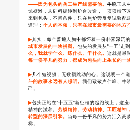
——因为包头的兵工生产线需要他。
牛晓玉从
戈壁滩，从硅料提纯到炉台改造，一项项啃下
来到包头，不问条件，只在焦炉旁反复试验配
道理：
个人的本领，只有在城市最需要的地方
▶
其实，每个普通人胸中都怀着一份朴素深沉
城市发展的一块拼图。
包头的发展从
“一五”
么，我就学什么、练什么、干什么。
这就是最
每一份平凡的努力，都成为包头向上生长的一
▶
几个短视频，无数颗跳动的心。这说明一个
斗的故事永远有人想听。
我们致敬卢仁峰、牛
己。
▶
包头正站在
“十五五”新征程的起跑线上，这
精神的滋养。
劳模精神、劳动精神、工匠精神
转型的深层引擎。
当每一份平凡的努力汇入高
梯。