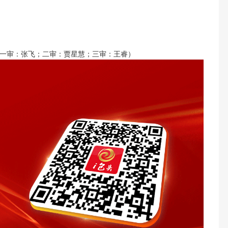
一审：张飞；二审：贾星慧；三审：王睿）