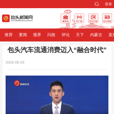
登录
推荐
要闻
视界
问政
评论
天下
内蒙古
直
包头汽车流通消费迈入“融合时代”
2026-06-03