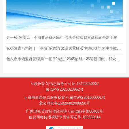
走一线 改文风｜小街巷承载大民生 包头金街绘就文商旅融合新图景
弘扬蒙古马精神｜一事解 多案消 激活民营经济“神经末梢” 为中小微企业纾困解难
包头市市场监督管理局“一把手”走进12345热线：不管新旧账，群众反映了， 就要全力以赴去解决！
互联网新闻信息服务许可证:15120250002
蒙ICP备2025023962号
互联网新闻信息服务备案号:蒙XW备201600001号
蒙公网安备15020402000650号
广播电视节目制作经营许可证:(蒙)字第00408号
信息网络传播视听节目许可证号 105330014