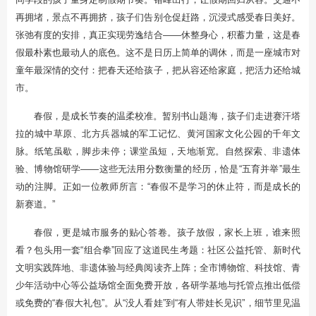
再拥堵，景点不再拥挤，孩子们告别仓促赶路，沉浸式感受春日美好。
张弛有度的安排，真正实现劳逸结合——休整身心，积蓄力量，这是春
假最朴素也最动人的底色。这不是日历上简单的调休，而是一座城市对
童年最深情的交付：把春天还给孩子，把从容还给家庭，把活力还给城
市。
春假，是成长节奏的温柔校准。暂别书山题海，孩子们走进赛汗塔
拉的城中草原、北方兵器城的军工记忆、黄河国家文化公园的千年文
脉。纸笔虽歇，脚步未停；课堂虽短，天地渐宽。自然探索、非遗体
验、博物馆研学——这些无法用分数衡量的经历，恰是“五育并举”最生
动的注脚。正如一位教师所言：“春假不是学习的休止符，而是成长的
新赛道。”
春假，更是城市服务的贴心答卷。孩子放假，家长上班，谁来照
看？包头用一套“组合拳”回应了这道民生考题：社区公益托管、新时代
文明实践阵地、非遗体验与经典阅读齐上阵；全市博物馆、科技馆、青
少年活动中心等公益场馆全面免费开放，各研学基地与托管点推出低偿
或免费的“春假大礼包”。从“没人看娃”到“有人带娃长见识”，细节里见温