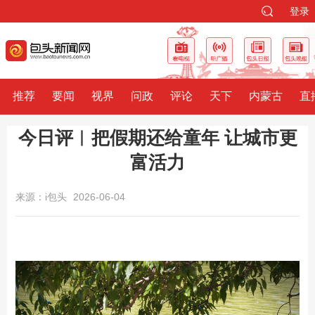
登录
推荐
要闻
视界
问政
评论
天下
内蒙古
直
今日评︱把假期还给童年 让城市更
富活力
来源：i包头
2026-06-04