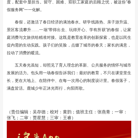
度，配套中显担当。留守、困难、双职工家庭的后顾之忧，被这份“春
假服务网”一一化解。
春假，还激活了春日经济的满池春水。研学线路热、亲子游升温、
景区客流攀升……一场“带得出去、玩得开心、学有所获”的春假，让家
庭消费与文旅供给精准对接。这既是教育改革的创新探索，也是以民生
促内需的生动实践。孩子们的笑脸，点缀了城市的春天；家长的满意，
拉动了消费的暖流。
五天春光虽短，却照见了育人理念的革新、公共服务的情怀与城市
发展的活力。包头用一场春假告诉我们：最好的教育，不只在课堂里生
长，更在大地上、在陪伴中、在每一次用心的制度设计里。春假落子，
满盘皆活。鹿城少年正沐光而行，向阳而歌。
（责任编辑：吴存德；校对：黄韵；值班主任：张燕青；一审：
张飞；二审：贾星慧；三审：王睿）