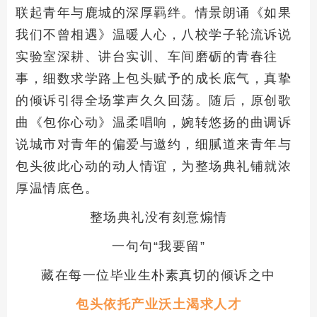
联起青年与鹿城的深厚羁绊。情景朗诵《如果
我们不曾相遇》温暖人心，八校学子轮流诉说
实验室深耕、讲台实训、车间磨砺的青春往
事，细数求学路上包头赋予的成长底气，真挚
的倾诉引得全场掌声久久回荡。随后，原创歌
曲《包你心动》温柔唱响，婉转悠扬的曲调诉
说城市对青年的偏爱与邀约，细腻道来青年与
包头彼此心动的动人情谊，为整场典礼铺就浓
厚温情底色。
整场典礼没有刻意煽情
一句句“我要留”
藏在每一位毕业生朴素真切的倾诉之中
包头依托产业沃土渴求人才