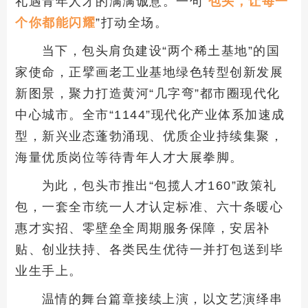
礼遇青年人才的满满诚意。一句“
包头，让每一
个你都能闪耀
”打动全场。
当下，包头肩负建设“两个稀土基地”的国
家使命，正擘画老工业基地绿色转型创新发展
新图景，聚力打造黄河“几字弯”都市圈现代化
中心城市。全市“1144”现代化产业体系加速成
型，新兴业态蓬勃涌现、优质企业持续集聚，
海量优质岗位等待青年人才大展拳脚。
为此，包头市推出“包揽人才160”政策礼
包，一套全市统一人才认定标准、六十条暖心
惠才实招、零壁垒全周期服务保障，安居补
贴、创业扶持、各类民生优待一并打包送到毕
业生手上。
温情的舞台篇章接续上演，以文艺演绎串