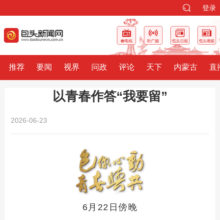
登录
推荐
要闻
视界
问政
评论
天下
内蒙古
直
以青春作答“我要留”
2026-06-23
6月22日傍晚