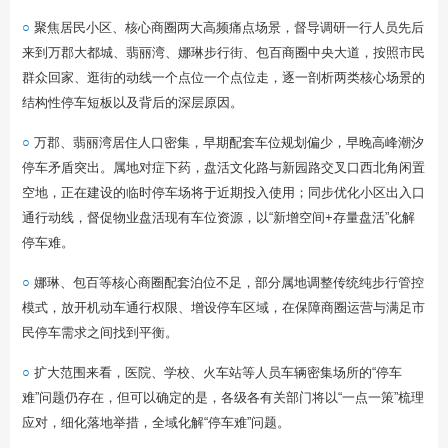
○
聚焦居民小区、核心商圈两大高频痛点场景，督导调研一行人员先后
来到万郡大都城、翡丽湾、娜琳步行街、包百商圈中央大道，按照市民
群众回家、逛街的动线一个点位一个点位走，逐一剖析两类核心场景的
结构性停车短板以及背后的深层原因。
○
万郡、翡丽湾居住人口密集，早期配套车位规划偏少，早晚高峰潮汐
停车矛盾突出。属地对症下药，盘活文化路与新园路交叉口西北角闲置
空地，正在建设的临时停车场将于近期投入使用；同步优化小区出入口
通行动线，督促物业盘活现有车位资源，以“新增空间+存量盘活”化解
停车难。
○
娜琳、包百等核心商圈配套泊位不足，部分属地调整传统纯步行管控
模式，放开机动车通行权限、增设停车区域，在保障商圈运营与满足市
民停车需求之间找到平衡。
○
扩大范围来看，医院、学校、火车站等人员车辆密集场所的“停车
难”问题仍存在，但可以确定的是，各级各有关部门将以“一点一策”梳理
应对，细化落地举措，全域化解“停车难”问题。