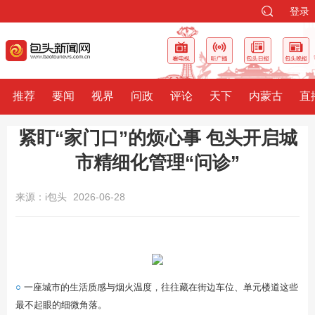
登录
推荐
要闻
视界
问政
评论
天下
内蒙古
直
紧盯“家门口”的烦心事 包头开启城
市精细化管理“问诊”
来源：i包头
2026-06-28
○
一座城市的生活质感与烟火温度，往往藏在街边车位、单元楼道这些
最不起眼的细微角落。