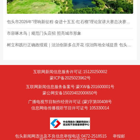
包头市2026年“理响新征程·奋进十五五·红石榴”理论宣讲大赛总决赛举行
市容啄木鸟｜规范门头店招 照亮城市形象
树立和践行正确政绩观｜法治创新多点开花 综治阵地全域提质 包头市探索基层治理“包头方案”
互联网新闻信息服务许可证:15120250002
蒙ICP备2025023962号
互联网新闻信息服务备案号:蒙XW备201600001号
蒙公网安备15020402000650号
广播电视节目制作经营许可证:(蒙)字第00408号
信息网络传播视听节目许可证号 105330014
包头新闻网违法及不良信息举报电话:0472-2518515
举报邮
箱:baotounewsjubao@163.com