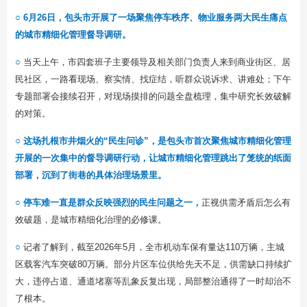
○ 6月26日，包头市开展了一场聚焦停车秩序、物业服务两大民生痛点
的城市精细化管理督导调研。
○
当天上午，市四套班子主要领导及相关部门负责人来到商业街区、居
民社区，一路看现场、察实情、找症结，听群众说诉求、讲难处；下午
专题部署会接续召开，对现场摸排的问题全盘梳理，集中研究长效破解
的对策。
○ 这场扎根市井烟火的“民生问诊”，是包头市首次聚焦城市精细化管理
开展的一次集中的督导调研行动，让城市精细化管理跳出了笼统的纸面
部署，沉到了街巷的具体治理场景里。
○
停车难一直是群众反映强烈的民生问题之一，
正视供需矛盾后怎么有
效破题，是城市精细化治理的必修课。
○
记者了解到，截至2026年5月，全市机动车保有量达110万辆，主城
区载客汽车突破80万辆。部分片区车位供给先天不足，供需缺口持续扩
大，违停占道、通道堵塞等乱象反复出现，局部整治通得了一时却治不
了根本。