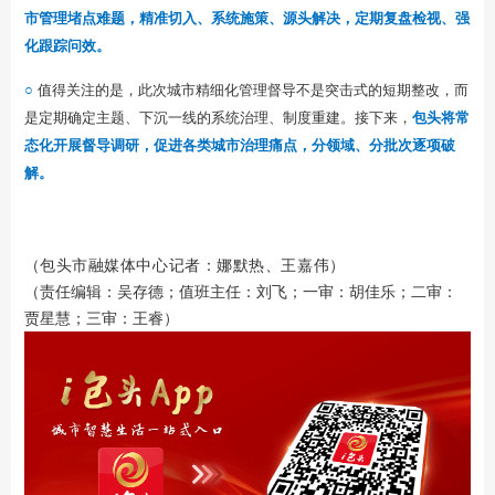
市管理堵点难题，精准切入、系统施策、源头解决，定期复盘检视、强
化跟踪问效。
○
值得关注的是，此次城市精细化管理督导不是突击式的短期整改，而
是定期确定主题、下沉一线的系统治理、制度重建。接下来，
包头将常
态化开展督导调研，促进各类城市治理痛点，分领域、分批次逐项破
解。
（
）
包头
市融媒体中心记者
：
娜默热、王嘉伟
（责任编辑：吴存德；值班主任：刘飞；一审：胡佳乐；二审：
贾星慧；三审：王睿）