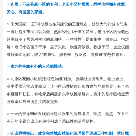
○ 宜居，不应是新小区的专利；老旧小区的居民，同样值得拥有体面、
安心、有温度的家园。
○
作为国家“一五”时期重点布局建设的工业城市，舒朗大气的城市气质
一直让包头市民引以为傲。然而经过几十年的发展，老旧小区的斑驳已
经承载不了居民对生活的新期待，一些共性问题很集中、很突出、很难
解：老旧小区面子干净、里子欠账，物业费较低、收缴率低，企业仅能
维持基础运转，陷入“收费低、服务差、投诉多、缴费难”的恶性循环。
○
难办的事靠有心的人总能推动。
○
九原区花园小区依托“红色物业”建设，推动社区党组织、物业企业、
业主委员会常态化联动，让小区治理搭建起多方参与的稳框架，有了条
条框框和杠杠，有啥矛盾问题多头牵线推动解决，换来的是小区物业费
收费率和居民满意度的双提升。
○
一天的督导调研发现的问题和收集的所有堵点、难点、亮点，在下午
召开的专题会议上有序排列成了系统性的治理结构。
○ 会议鲜明提出，建立完善城市精细化管理督导调研工作机制，紧盯城