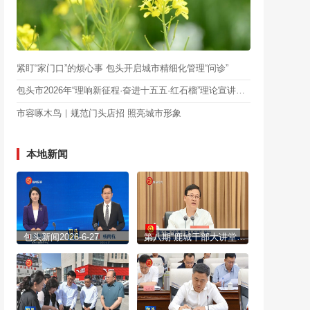
紧盯“家门口”的烦心事 包头开启城市精细化管理“问诊”
包头市2026年“理响新征程·奋进十五五·红石榴”理论宣讲大赛总决赛举行
市容啄木鸟｜规范门头店招 照亮城市形象
本地新闻
包头新闻2026-6-27
第八期“鹿城干部大讲堂”举行