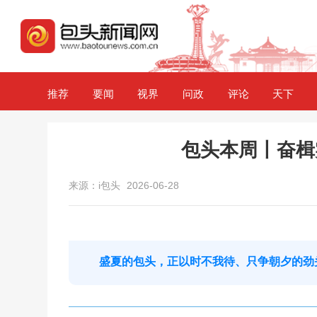
推荐
要闻
视界
问政
评论
天下
包头本周丨奋楫
来源：i包头
2026-06-28
盛夏的包头，正以时不我待、只争朝夕的劲