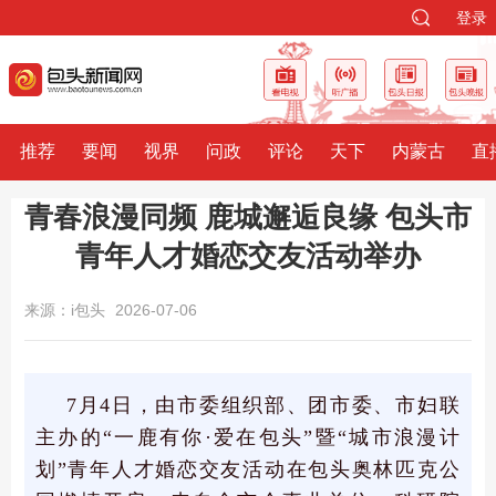
登录
推荐
要闻
视界
问政
评论
天下
内蒙古
直
青春浪漫同频 鹿城邂逅良缘 包头市
青年人才婚恋交友活动举办
来源：i包头
2026-07-06
7月4日，由市委组织部、团市委、市妇联
主办的“一鹿有你·爱在包头”暨“城市浪漫计
划”青年人才婚恋交友活动
在包头
奥林匹克公