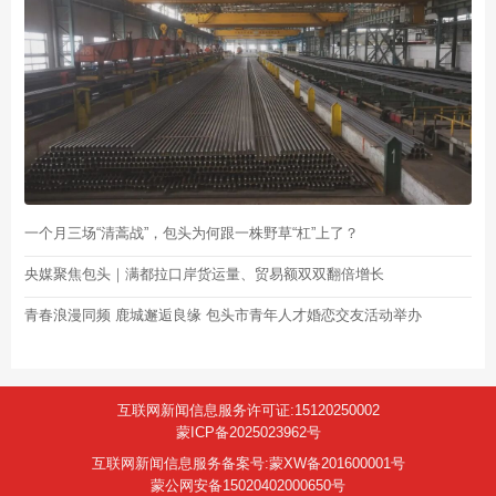
一个月三场“清蒿战”，包头为何跟一株野草“杠”上了？
央媒聚焦包头｜满都拉口岸货运量、贸易额双双翻倍增长
青春浪漫同频 鹿城邂逅良缘 包头市青年人才婚恋交友活动举办
互联网新闻信息服务许可证:15120250002
蒙ICP备2025023962号
互联网新闻信息服务备案号:蒙XW备201600001号
蒙公网安备15020402000650号