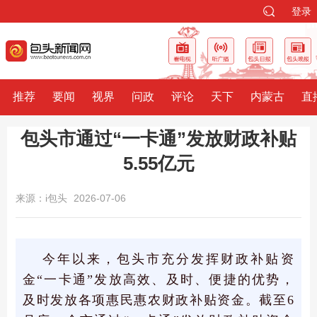
登录
推荐
要闻
视界
问政
评论
天下
内蒙古
直
包头市通过“一卡通”发放财政补贴
5.55亿元
来源：i包头
2026-07-06
今年
以来，
包头市
充分发挥财政补贴资
金“一卡通”发放高效、及时、便捷的优势，
及时发放各项惠民惠农财政补贴资金。截至6