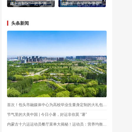
稀土高新区“一把手”再赴热线之约：让民生诉求从“接得住”到“办得好”
戎鹏强：在深孔中磨砺“正”“直”人生
头条新闻
首次！包头市融媒体中心为高校毕业生量身定制的大礼包服务作品入选中国记协“我的代表作”
节气里的大美中国 | 今日小暑，好运非你莫 “暑”
内蒙古十六运运动员餐厅菜单大揭秘！运动员：营养均衡，吃的安心又对味儿！