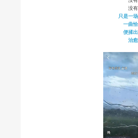
没
没
只是一
一曲
便揉
治