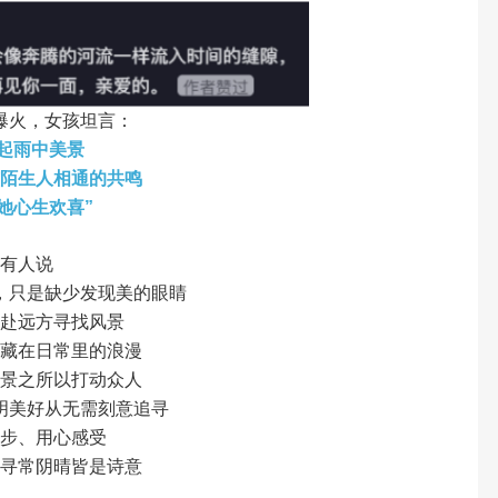
爆火，女孩坦言：
比起雨中美景
与陌生人相通的共鸣
她心生欢喜”
有人说
，只是缺少发现美的眼睛
奔赴远方寻找风景
略藏在日常里的浪漫
雨景之所以打动众人
明美好从无需刻意追寻
脚步、用心感受
、寻常阴晴皆是诗意