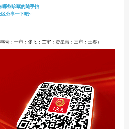
有哪些珍藏的随手拍
论区分享一下吧~
张燕青；一审：张飞；二审：贾星慧；三审：王睿）