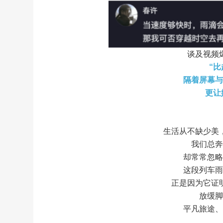
谈及视频
“
隔着屏幕
更让
生活从不缺少美
我们总
却常常忽
这段列车
正是因为它证
放缓
平凡旅途