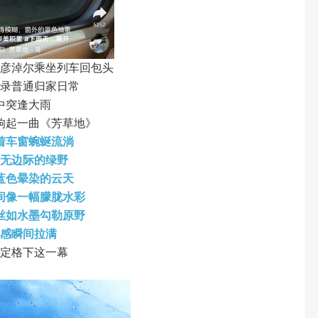
巴彦淖尔乘坐列车回包头
记录普通归家日常
中突逢大雨
响起一曲《芳草地》
着车窗蜿蜒流淌
漫无边际的绿野
蓝色晕染的云天
间像一幅朦胧水彩
丝如水墨勾勒原野
围感瞬间拉满
手定格下这一幕