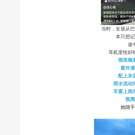
当时，女孩从
本只想
途
耳机里恰好
雨珠顺
窗外
配上灰
雨水流动
车窗上雨
氛
她随