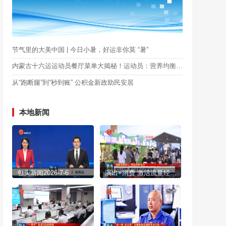
节气里的大美中国 | 今日小暑，好运非你莫 “暑”
内蒙古十六运运动员餐厅菜单大揭秘！运动员：营养均衡，吃的安心又对味儿！
从“跑断腿”到“秒到账” 公积金新政助民安居
本地新闻
包头新闻2026-7-6
演出+消费 激活流量经济新动能