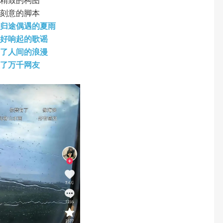
有精致的构图
有刻意的脚本
场归途偶遇的夏雨
恰好响起的歌谣
出了人间的浪漫
愈了万千网友