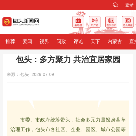
登录
推荐
要闻
视界
问政
评论
天下
内蒙古
直
包头：多方聚力 共治宜居家园
来源：i包头
2026-07-09
市委、市政府统筹带头，社会多元力量投身蒿草
治理工作，包头市各社区、企业、园区、城市公园等