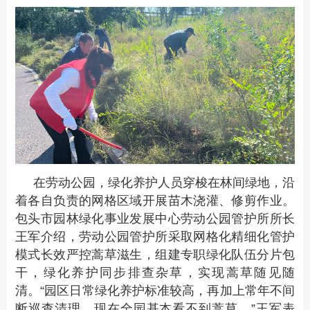
在劳动公园，绿化养护人员穿梭在林间绿地，沿
着各自负责的网格区域开展苗木浇灌、修剪作业。
包头市园林绿化事业发展中心劳动公园管护所所长
王军介绍，劳动公园管护所采取网格化精细化管护
模式长效严控蒿草滋生，组建专职绿化队伍分片包
干，绿化养护同步排查杂草，实现蒿草随见随
清。“园区日常绿化养护标准较高，再加上常年不间
断巡查清理，现在全园基本看不到蒿草。”王军表