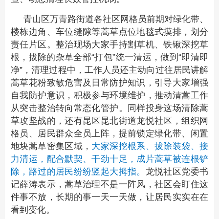
青山区万青路街道各社区网格员前期对绿化带、
楼栋边角、车位缝隙等蒿草点位地毯式摸排，划分
责任片区。整治现场大家手持割草机、铁锹深挖草
根，拔除的杂草全部“打包”统一清运，做到“即清即
净”，清理过程中，工作人员还主动向过往居民讲解
蒿草花粉致敏危害及日常防护知识，引导大家增强
自我防护意识，积极参与环境维护，推动清蒿工作
从突击整治转向常态化管护。同样投身这场清除蒿
草攻坚战的，还有昆区昆北街道龙悦社区，组织网
格员、居民群众全员上阵，提前锁定绿化带、闲置
地块蒿草密集区域，
大家深挖根系、拔除装袋、接
力清运，配合默契、干劲十足，成片蒿草被连根铲
除，路过的居民纷纷竖起大拇指。
龙悦社区党委书
记薛涛表示，蒿草治理不是一阵风，社区会盯住这
件事不放，长期的事一天一天做，让居民实实在在
看到变化。