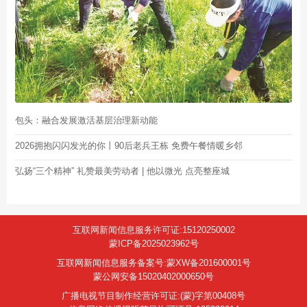
包头：融合发展激活基层治理新动能
2026拥抱闪闪发光的你丨90后老兵王栋 免费午餐情暖乡邻
弘扬“三个精神” 礼赞最美劳动者 | 他以微光 点亮整座城
互联网新闻信息服务许可证:15120250002
蒙ICP备2025023962号
互联网新闻信息服务备案号:蒙XW备201600001号
蒙公网安备15020402000650号
广播电视节目制作经营许可证:(蒙)字第00408号