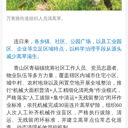
万青路街道组织人员清蒿草。
连日来，
各乡镇、社区、公园广场，以及工业园
区、企业等立足区域特点，以科学治理手段从源头
减少蒿草滋生。
青山区青福镇统筹社区工作人员、党员志愿者、
物业队伍等多方力量，覆盖辖区内城市住宅小区、
城中村、农村地块以及闲置空地开展全域整治，推
行“机械大面积普清+人工精细化清死角”作业模式，
严格落实“人工拔除+集中清运+无残留整治”闭环作
业标准，依托机械完成30亩连片蒿草铲除，组织60
人次人工补齐机械作业盲区，严格执行拔除、清
运、无残留闭环标准，并建立蒿草点位常态化巡
查、动态清理长效管控机制。