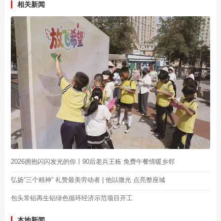
相关新闻
2026拥抱闪闪发光的你丨90后老兵王栋 免费午餐情暖乡邻
弘扬“三个精神” 礼赞最美劳动者 | 他以微光 点亮整座城
包头常铝再生铝绿色循环经济示范项目开工
本地新闻