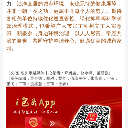
力。
洁净宜居的城市环境、安稳无忧的健康屏障，
并非一朝一夕之功，更离不开每个人的努力。期待
各相关单位持续优化巡查管控、绿化抑草等科学长
效治理模式，也希望广大市民主动树立主人翁意
识，积极参与身边环境治理，以人人尽责、常态共
治的自觉，共同守护整洁舒心、健康优美的城市家
园。
（文/图 包头市融媒体中心记者：邓雅鑫、赵永峰、梁彦强）
（责任编辑：吴存德；校对：黄韵；值班主任：张燕青；一审：
张飞；二审：贾星慧；三审：王睿）