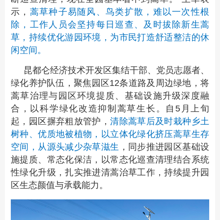
示，
蒿草种子易随风、鸟类扩散，难以一次性根
除，工作人员会坚持每日巡查、及时拔除新生蒿
草，持续优化游园环境，为市民打造舒适整洁的休
闲空间。
昆都仑经济技术开发区集结干部、党员志愿者、
绿化养护队伍，聚焦园区12条道路及周边绿地，将
蒿草治理与园区环境提质、基础设施升级深度融
合，以科学绿化改造抑制蒿草生长。自5月上旬
起，园区摒弃粗放管护，
清除蒿草后及时栽种乡土
树种、优质地被植物，以立体化绿化挤压蒿草生存
空间，从源头减少杂草滋生
，同步推进园区基础设
施提质、常态化保洁，以常态化巡查清理结合系统
性绿化升级，扎实推进清蒿治草工作，持续提升园
区生态颜值与承载能力。