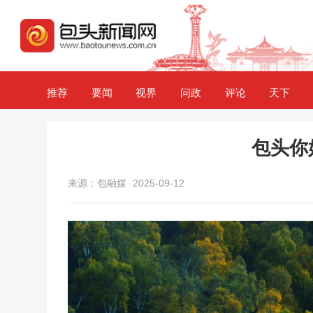
推荐
要闻
视界
问政
评论
天下
包头你
来源：包融媒
2025-09-12