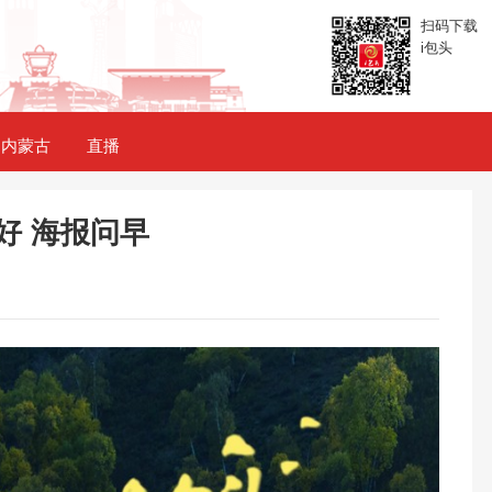
扫码下载
i包头
内蒙古
直播
好 海报问早