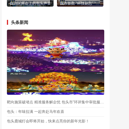
自治区两会上的包头声音
我市首批 “科技副总” “产业教授”进行成果展示
头条新闻
靶向施策破堵点 精准服务解企忧 包头市“环评集中审批服务月”启动
包头：年味拉满 一起奔赴马年欢喜
包头鹿城灯会即将开始，快来点亮你的新年光影！