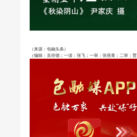
（来源：包融头条）
（编辑：吴存德；一读：张飞；一审：张燕青；二审：贾