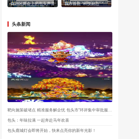
自治区两会上的包头声音
我市首批 “科技副总” “产业教授”进行成果展示
头条新闻
靶向施策破堵点 精准服务解企忧 包头市“环评集中审批服务月”启动
包头：年味拉满 一起奔赴马年欢喜
包头鹿城灯会即将开始，快来点亮你的新年光影！