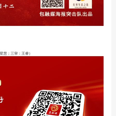
星慧；三审：王睿）