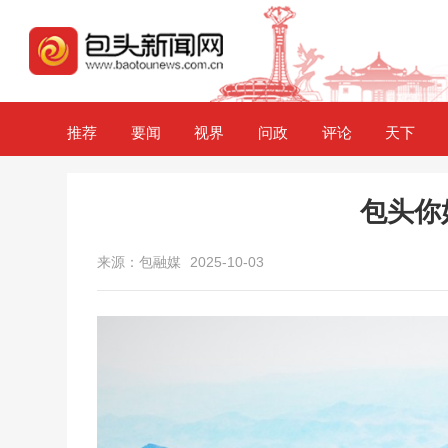
推荐
要闻
视界
问政
评论
天下
包头你
来源：包融媒
2025-10-03