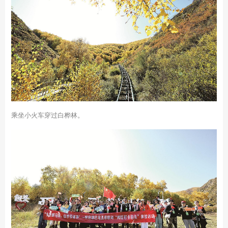
乘坐小火车穿过白桦林。