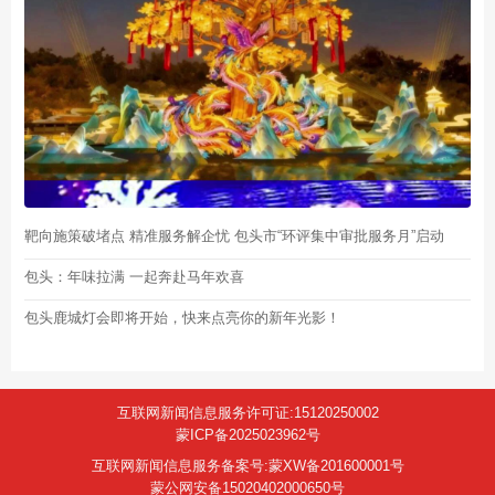
靶向施策破堵点 精准服务解企忧 包头市“环评集中审批服务月”启动
包头：年味拉满 一起奔赴马年欢喜
包头鹿城灯会即将开始，快来点亮你的新年光影！
互联网新闻信息服务许可证:15120250002
蒙ICP备2025023962号
互联网新闻信息服务备案号:蒙XW备201600001号
蒙公网安备15020402000650号