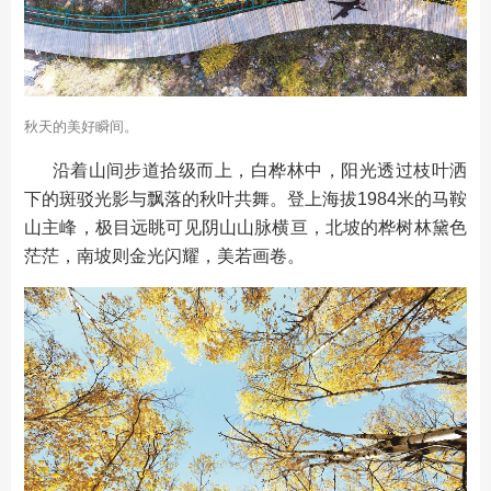
秋天的美好瞬间。
沿着山间步道拾级而上，白桦林中，阳光透过枝叶洒
下的斑驳光影与飘落的秋叶共舞。登上海拔1984米的马鞍
山主峰，极目远眺可见阴山山脉横亘，北坡的桦树林黛色
茫茫，南坡则金光闪耀，美若画卷。