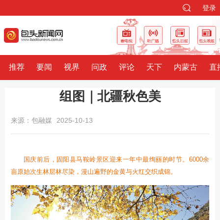
登录
推荐
要闻
视界
问政
评论
天下
内蒙古
直
组图｜北疆秋色美
来源：包融媒
2025-10-13
国庆前后，固阳县马鞍岭景区迎来一年中最绚丽的时节。6000余
亩原始次生林层林尽染，漫山遍野的金黄与火红交织成锦。