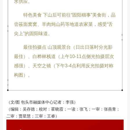
水供应。
特色美食 下山后可前往“固阳稒事”美食街，品
尝莜面窝窝、羊肉炖山药等地道农家菜，感受“舌
尖上”的固阳味道。
最佳拍摄点 山顶观景台（日出日落时分光影
最佳）、白桦林栈道（上午10-11点侧光拍摄层次
感强）、天空之镜（下午3-4点利用反光拍摄对称
构图）。
（文/图 包头市融媒体中心记者：李强）
（编辑：吴存德；校对：霍晓霞；一读：张飞；一审：张燕青；
二审：贾星慧；三审：王睿）