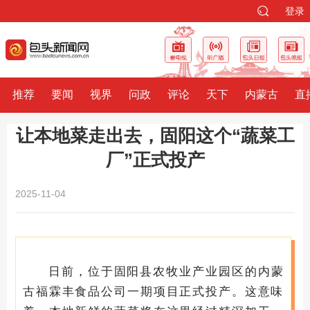
登录
推荐
要闻
视界
问政
评论
天下
内蒙古
直
让本地菜走出去，固阳这个“蔬菜工
厂”正式投产
2025-11-04
日前，位于固阳县农牧业产业园区的内蒙
古福霖丰食品公司一期项目正式投产。这意味