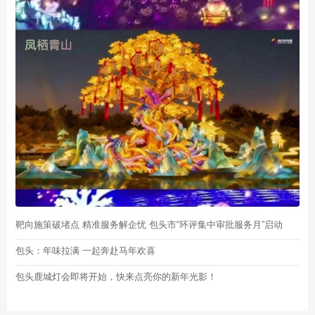
靶向施策破堵点 精准服务解企忧 包头市“环评集中审批服务月”启动
包头：年味拉满 一起奔赴马年欢喜
包头鹿城灯会即将开始，快来点亮你的新年光影！