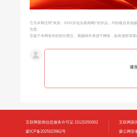
①凡本网注明“来源：XXX(非包头新闻网)”的作品，均转载自其
负责。
②鉴于本网发布的部分图文、视频稿件来源于网络，如有侵权请著
请
互联网新闻信息服务许可证:15120250002
互联网新闻
蒙ICP备2025023962号
蒙公网安备1