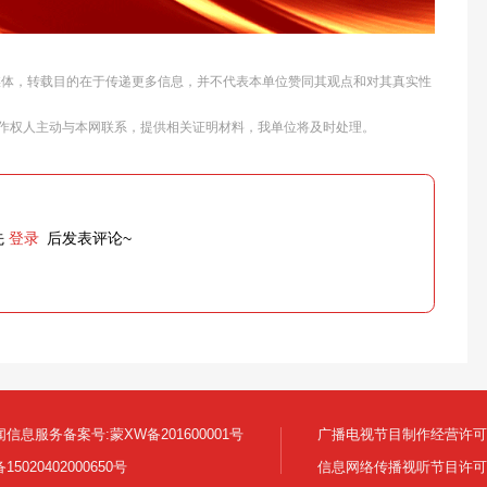
他媒体，转载目的在于传递更多信息，并不代表本单位赞同其观点和对其真实性
作权人主动与本网联系，提供相关证明材料，我单位将及时处理。
先
登录
后发表评论~
信息服务备案号:蒙XW备201600001号
广播电视节目制作经营许可证:
5020402000650号
信息网络传播视听节目许可证号 