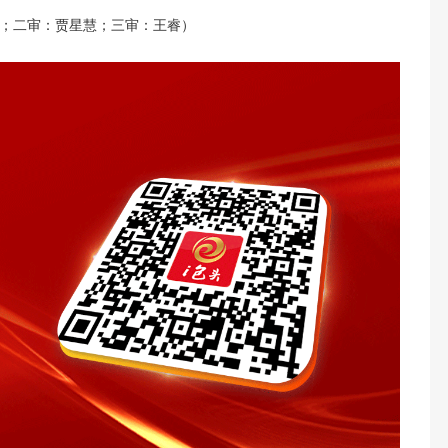
；二审：贾星慧；三审：王睿）