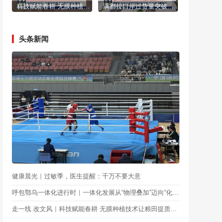
科技赋能春耕 无膜种植技术让粮田提质增效
满都拉口岸过货量突破500万吨 创历史同期新高
头条新闻
健康晨光｜过敏季，医生提醒：千万不要大意
呼包鄂乌一体化进行时｜一体化发展从“物理叠加”迈向“化学反应” 呼包鄂乌下好“同城”一盘棋
走一线 改文风｜科技赋能春耕 无膜种植技术让粮田提质增效