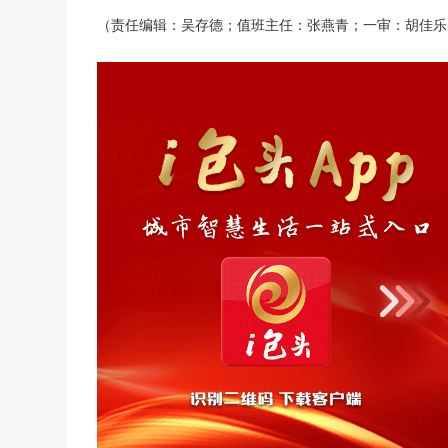
（责任编辑：吴存德；值班主任：张燕青；一审：胡佳乐