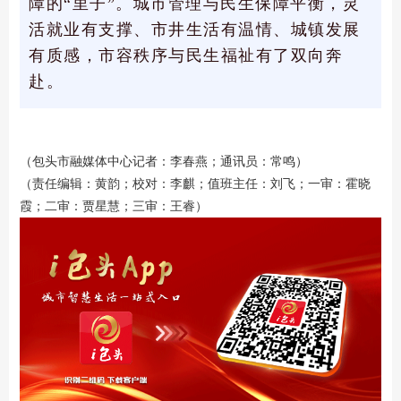
障的“里子”。城市管理与民生保障平衡，灵
活就业有支撑、市井生活有温情、城镇发展
有质感，市容秩序与民生福祉有了双向奔
赴。
（包头市融媒体中心记者：李春燕；通讯员：常鸣）
（责任编辑：黄韵；校对：李麒；值班主任：刘飞；一审：霍晓
霞；二审：贾星慧；三审：王睿）