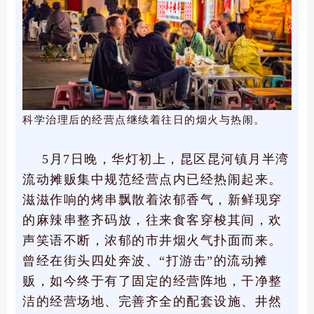
科学治理后的经营点继续着往日的烟火与热闹。
5月7日晚，华灯初上，昆区昆河镇月半湾
流动摊贩集中规范经营点内已经热闹起来。
滋滋作响的烤串飘散着浓郁香气，新鲜现穿
的麻辣串整齐码放，往来食客穿梭其间，欢
声笑语不断，浓郁的市井烟火气扑面而来。
曾经在街头四处奔波、“打游击”的流动摊
贩，如今终于有了固定的经营阵地，干净整
洁的经营场地、完善齐全的配套设施、井然