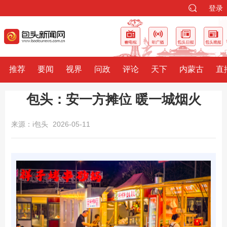
登录
推荐
要闻
视界
问政
评论
天下
内蒙古
直
包头：安一方摊位 暖一城烟火
来源：i包头
2026-05-11