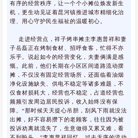
有序的经营秩序，让一个个小摊位焕发新生
机，更生动见证着昆河镇推进城市精细化治
理、用心守护民生福祉的温暖初心。
走进经营点，祥子烤串摊主李惠普祥和妻
子岳磊正在烤制食材、招呼食客，忙得不亦
乐乎。说起如今的经营变化，夫妻俩满是感
慨。此前，他们长期在小区区间道路流动摆
摊，不仅没有固定经营场所，还面临着油烟
净化设施缺失、供电不稳定等诸多难题，不
仅食材损耗大，经营也不稳定，占道经营也
频频引发周边居民投诉，收入始终没有保
障。“那时候天天提心吊胆，刮风下雨就没法
出摊，好不容易攒下的老顾客，往往因为被
投诉劝离就流失了，生意做得又累又难，看
不到盼头。”李惠普祥回忆，过去无序的流动