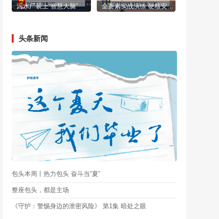
污水厂装上“智慧大脑”
全要素实战演练 硬核安保护航“两赛”
头条新闻
包头本周丨热力包头 奋斗当“夏”
整座包头，都是主场
《守护：警惕身边的泄密风险》 第1集 暗处之眼