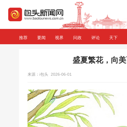
推荐
要闻
视界
问政
评论
天下
盛夏繁花，向美
来源：i包头
2026-06-01