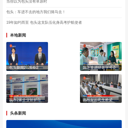
当你以为包头没有草原时
包头：车进不去的地方我们骑马去！
19年如约而至 包头这支队伍化身高考护航使者
本地新闻
包头新闻2026-6-2
陈之常调研老字号企业创新发展工作
我市2家企业斩获自治区主席质量奖
热线架起民生桥梁 用心守护市井烟火
头条新闻