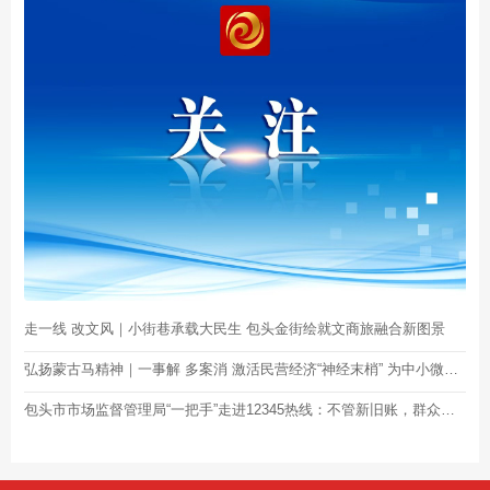
走一线 改文风｜小街巷承载大民生 包头金街绘就文商旅融合新图景
弘扬蒙古马精神｜一事解 多案消 激活民营经济“神经末梢” 为中小微企业纾困解难
包头市市场监督管理局“一把手”走进12345热线：不管新旧账，群众反映了， 就要全力以赴去解决！