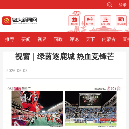
登录
推荐
要闻
视界
问政
评论
天下
内蒙古
直
视窗｜绿茵逐鹿城 热血竞锋芒
2026-06-03