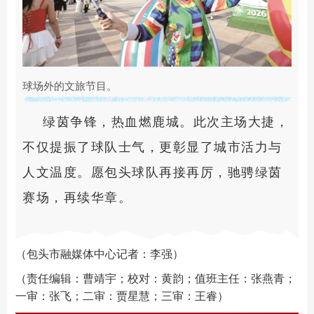
球场外的文旅节目。
绿茵争锋，热血燃鹿城。此次主场大捷，
不仅提振了球队士气，更彰显了城市活力与
人文温度。愿包头球队再接再厉，驰骋绿茵
赛场，再续华章。
（包头市融媒体中心记者：李强）
（责任编辑：曹靖宇；校对：黄韵；值班主任：张燕青；
一审：张飞；二审：贾星慧；三审：王睿）